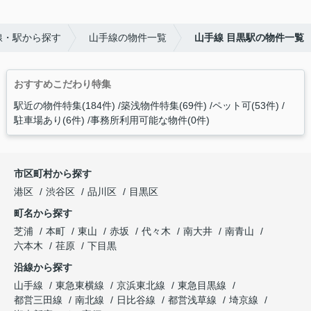
線・駅から探す
山手線の物件一覧
山手線 目黒駅の物件一覧
おすすめこだわり特集
駅近の物件特集(184件)
築浅物件特集(69件)
ペット可(53件)
駐車場あり(6件)
事務所利用可能な物件(0件)
市区町村から探す
港区
渋谷区
品川区
目黒区
町名から探す
芝浦
本町
東山
赤坂
代々木
南大井
南青山
六本木
荏原
下目黒
沿線から探す
山手線
東急東横線
京浜東北線
東急目黒線
都営三田線
南北線
日比谷線
都営浅草線
埼京線