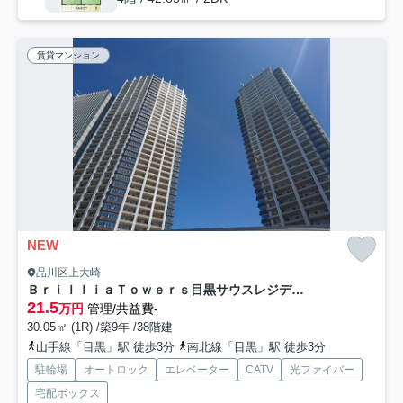
賃貸マンション
NEW
品川区上大崎
ＢｒｉｌｌｉａＴｏｗｅｒｓ目黒サウスレジデンス
21.5
万円
管理/共益費-
30.05㎡ (1R) /築9年 /38階建
山手線「目黒」駅 徒歩3分
南北線「目黒」駅 徒歩3分
駐輪場
オートロック
エレベーター
CATV
光ファイバー
宅配ボックス