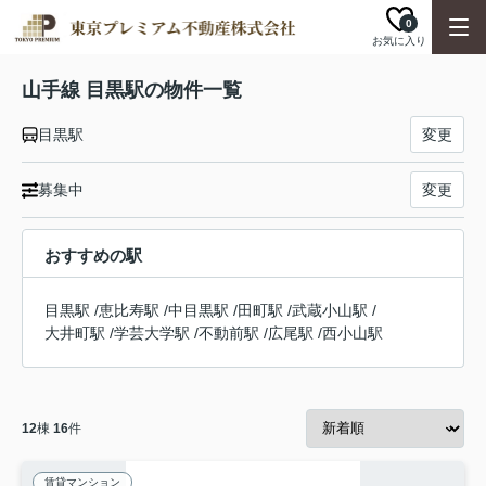
0
お気に入り
山手線 目黒駅の物件一覧
目黒駅
変更
募集中
変更
おすすめの駅
目黒駅
/
恵比寿駅
/
中目黒駅
/
田町駅
/
武蔵小山駅
/
大井町駅
/
学芸大学駅
/
不動前駅
/
広尾駅
/
西小山駅
12
棟
16
件
賃貸マンション