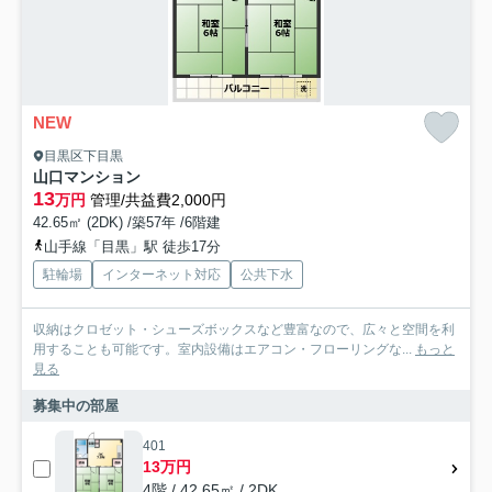
NEW
目黒区下目黒
山口マンション
13
万円
管理/共益費2,000円
42.65㎡ (2DK) /築57年 /6階建
山手線「目黒」駅 徒歩17分
駐輪場
インターネット対応
公共下水
収納はクロゼット・シューズボックスなど豊富なので、広々と空間を利
用することも可能です。室内設備はエアコン・フローリングな...
もっと
見る
募集中の部屋
401
13万円
4階 / 42.65㎡ / 2DK