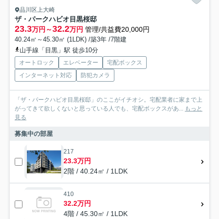
品川区上大崎
ザ・パークハビオ目黒桜邸
23.3
32.2
万円～
万円
管理/共益費20,000円
40.24㎡～45.30㎡ (1LDK) /築3年 /7階建
山手線「目黒」駅 徒歩10分
オートロック
エレベーター
宅配ボックス
インターネット対応
防犯カメラ
「ザ・パークハビオ目黒桜邸」のここがイチオシ。宅配業者に家まで上
がってきて欲しくないと思っている人でも、宅配ボックスがあ...
もっと
見る
募集中の部屋
217
23.3万円
2階 / 40.24㎡ / 1LDK
410
32.2万円
4階 / 45.30㎡ / 1LDK