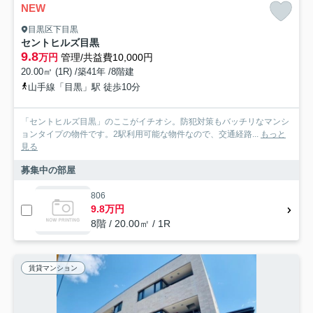
NEW
目黒区下目黒
セントヒルズ目黒
9.8
万円
管理/共益費10,000円
20.00㎡ (1R) /築41年 /8階建
山手線「目黒」駅 徒歩10分
「セントヒルズ目黒」のここがイチオシ。防犯対策もバッチリなマンシ
ョンタイプの物件です。2駅利用可能な物件なので、交通経路...
もっと
見る
募集中の部屋
806
9.8万円
8階 / 20.00㎡ / 1R
賃貸マンション