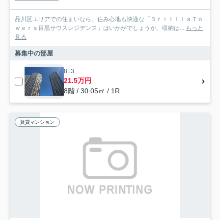
品川区エリアでの住まいなら、住み心地も快適な「ＢｒｉｌｌｉａＴｏ
ｗｅｒｓ目黒サウスレジデンス」はいかがでしょうか。収納は...
もっと
見る
募集中の部屋
813
21.5万円
8階 / 30.05㎡ / 1R
賃貸マンション