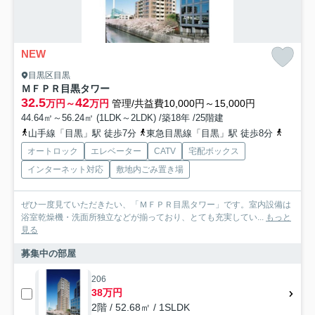
NEW
目黒区目黒
ＭＦＰＲ目黒タワー
32.5
42
万円～
万円
管理/共益費10,000円～15,000円
44.64㎡～56.24㎡ (1LDK～2LDK) /築18年 /25階建
山手線「目黒」駅 徒歩7分
東急目黒線「目黒」駅 徒歩8分
南北線
オートロック
エレベーター
CATV
宅配ボックス
インターネット対応
敷地内ごみ置き場
ぜひ一度見ていただきたい、「ＭＦＰＲ目黒タワー」です。室内設備は
浴室乾燥機・洗面所独立などが揃っており、とても充実してい...
もっと
見る
募集中の部屋
206
38万円
2階 / 52.68㎡ / 1SLDK