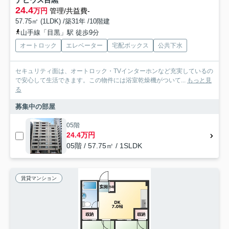
ナビウス目黒
24.4
万円
管理/共益費-
57.75㎡ (1LDK) /築31年 /10階建
山手線「目黒」駅 徒歩9分
オートロック
エレベーター
宅配ボックス
公共下水
セキュリティ面は、オートロック・TVインターホンなど充実しているの
で安心して生活できます。この物件には浴室乾燥機がついて...
もっと見
る
募集中の部屋
05階
24.4万円
05階 / 57.75㎡ / 1SLDK
賃貸マンション