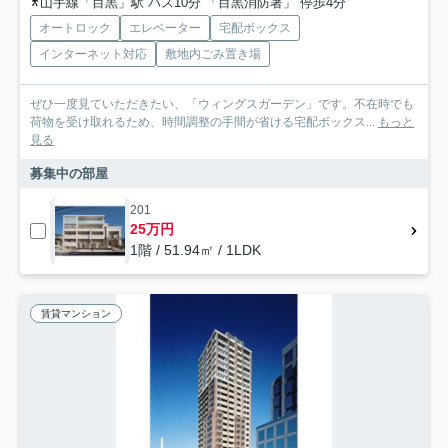
山手線「目黒」駅 バス10分 「目黒消防署」 停歩4分
オートロック
エレベーター
宅配ボックス
インターネット対応
敷地内ごみ置き場
ぜひ一度見ていただきたい、「ウィングスガーデン」です。不在時でも
荷物を受け取れるため、時間調整の手間が省ける宅配ボックス...
もっと
見る
募集中の部屋
201
25万円
1階 / 51.94㎡ / 1LDK
賃貸マンション