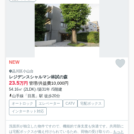
NEW
品川区小山台
レジデンスシャルマン林試の森
23.5
万円
管理/共益費10,000円
54.16㎡ (2LDK) /築31年 /5階建
山手線「目黒」駅 徒歩20分
オートロック
エレベーター
CATV
宅配ボックス
インターネット対応
洗面所が独立した物件ですので、機能的で身支度も快適です。共用部に
は宅配ボックスが備え付けられているため、荷物の受け取りの...
もっと