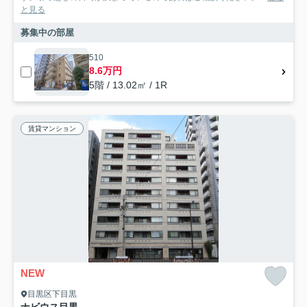
と見る
募集中の部屋
510
8.6万円
5階 / 13.02㎡ / 1R
賃貸マンション
NEW
目黒区下目黒