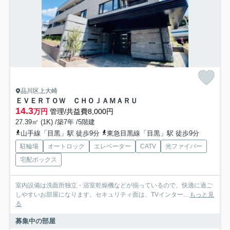
品川区上大崎
ＥＶＥＲＴＯＷ ＣＨＯＪＡＭＡＲＵ
14.3
万円
管理/共益費8,000円
27.39㎡ (1K) /築7年 /5階建
山手線「目黒」駅 徒歩9分
東急目黒線「目黒」駅 徒歩9分
駐輪場
オートロック
エレベーター
CATV
光ファイバー
宅配ボックス
室内設備は洗面所独立・浴室乾燥機などが揃っているので、快適に過ご
しやすいお部屋になります。セキュリティ面は、TVインター...
もっと見
る
募集中の部屋