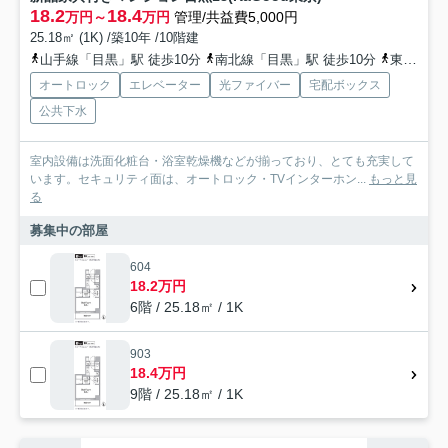
18.2
18.4
万円～
万円
管理/共益費5,000円
25.18㎡ (1K) /築10年 /10階建
山手線「目黒」駅 徒歩10分
南北線「目黒」駅 徒歩10分
東急目黒線「目黒」駅 徒歩10分
オートロック
エレベーター
光ファイバー
宅配ボックス
公共下水
室内設備は洗面化粧台・浴室乾燥機などが揃っており、とても充実して
います。セキュリティ面は、オートロック・TVインターホン...
もっと見
る
募集中の部屋
604
18.2万円
6階 / 25.18㎡ / 1K
903
18.4万円
9階 / 25.18㎡ / 1K