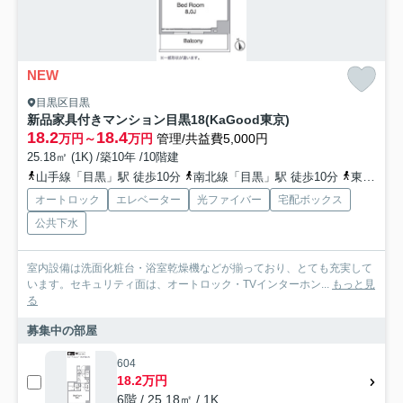
NEW
目黒区目黒
新品家具付きマンション目黒18(KaGood東京)
18.2
18.4
万円～
万円
管理/共益費5,000円
25.18㎡ (1K) /築10年 /10階建
山手線「目黒」駅 徒歩10分
南北線「目黒」駅 徒歩10分
東急目黒線「目黒」駅 徒歩10分
オートロック
エレベーター
光ファイバー
宅配ボックス
公共下水
室内設備は洗面化粧台・浴室乾燥機などが揃っており、とても充実して
います。セキュリティ面は、オートロック・TVインターホン...
もっと見
る
募集中の部屋
604
18.2万円
6階 / 25.18㎡ / 1K