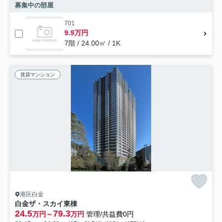
募集中の部屋
701
9.9万円
7階 / 24.00㎡ / 1K
賃貸マンション
港区白金
白金ザ・スカイ東棟
24.5
79.3
万円～
万円
管理/共益費0円