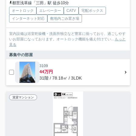
都営浅草線「三田」駅 徒歩10分
オートロック
エレベーター
CATV
宅配ボックス
インターネット対応
敷地内ごみ置き場
室内設備は浴室乾燥機・洗面所独立など豊富に揃っており、過ごしやす
いお部屋になっております。オートロック機能を備え付けてい...
もっと
見る
募集中の部屋
3109
44万円
31階 / 78.18㎡ / 3LDK
賃貸マンション