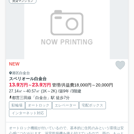
賃貸マンション
NEW
港区白金台
スペリオール白金台
13.9
23.9
万円～
万円
管理/共益費18,000円～20,000円
27.14㎡～40.57㎡ (1K～2K) /築9年 /3階建
都営三田線「白金台」駅 徒歩7分
駐輪場
オートロック
エレベーター
宅配ボックス
インターネット対応
オートロック機能が付いているので、基本的に住民のみという環境は安
心感につながります。浴室乾燥機を備え付けているので、雨の...
もっと