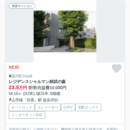
賃貸マンション
NEW
品川区小山台
レジデンスシャルマン林試の森
23.5
万円
管理/共益費10,000円
54.16㎡ (2LDK) /築31年 /5階建
山手線「目黒」駅 徒歩20分
オートロック
エレベーター
CATV
宅配ボックス
インターネット対応
洗面所が独立した物件ですので、機能的で身支度も快適です。共用部に