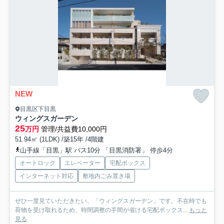
NEW
目黒区下目黒
ウィングスガーデン
25
万円
管理/共益費10,000円
51.94㎡ (1LDK) /築15年 /4階建
山手線「目黒」駅 バス10分 「目黒消防署」 停歩4分
オートロック
エレベーター
宅配ボックス
インターネット対応
敷地内ごみ置き場
ぜひ一度見ていただきたい、「ウィングスガーデン」です。不在時でも
荷物を受け取れるため、時間調整の手間が省ける宅配ボックス...
もっと
見る