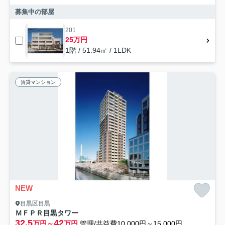
募集中の部屋
201
25万円
1階 / 51.94㎡ / 1LDK
賃貸マンション
NEW
目黒区目黒
ＭＦＰＲ目黒タワー
32.5
42
万円～
万円
管理/共益費10,000円～15,000円