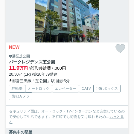
NEW
港区芝公園
パークレジデンス芝公園
11.9
万円
管理/共益費7,000円
20.30㎡ (1R) /築20年 /9階建
都営三田線「芝公園」駅 徒歩6分
駐輪場
オートロック
エレベーター
CATV
宅配ボックス
防犯カメラ
セキュリティ面は、オートロック・TVインターホンなど充実しているの
で安心して生活できます。不在時でも荷物を受け取れるため...
もっと見
る
募集中の部屋