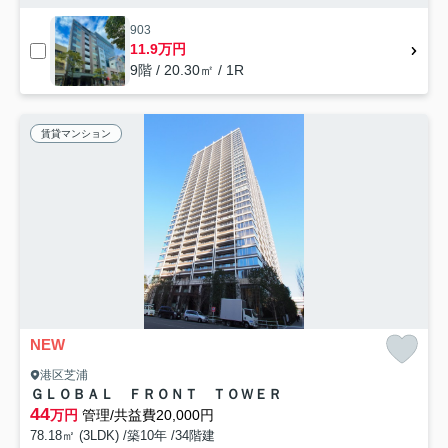
903
11.9万円
9階 / 20.30㎡ / 1R
賃貸マンション
NEW
港区芝浦
ＧＬＯＢＡＬ ＦＲＯＮＴ ＴＯＷＥＲ
44
万円
管理/共益費20,000円
78.18㎡ (3LDK) /築10年 /34階建