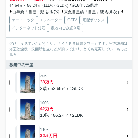
44.64㎡～56.24㎡ (1LDK～2LDK) /築18年 /25階建
山手線「目黒」駅 徒歩7分
東急目黒線「目黒」駅 徒歩8分
南北線
オートロック
エレベーター
CATV
宅配ボックス
インターネット対応
敷地内ごみ置き場
ぜひ一度見ていただきたい、「ＭＦＰＲ目黒タワー」です。室内設備は
浴室乾燥機・洗面所独立などが揃っており、とても充実してい...
もっと
見る
募集中の部屋
206
38万円
2階 / 52.68㎡ / 1SLDK
1008
42万円
10階 / 56.24㎡ / 2LDK
1408
32.5万円