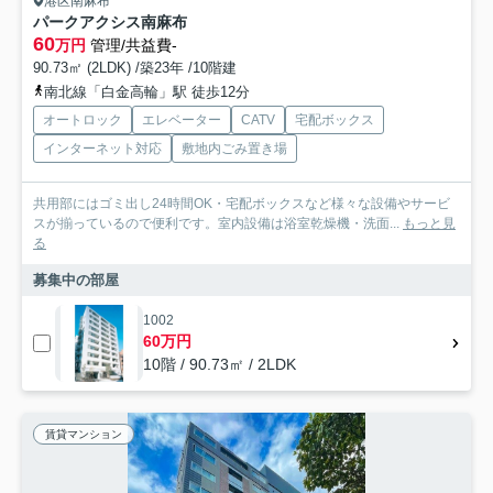
港区南麻布
パークアクシス南麻布
60
万円
管理/共益費-
90.73㎡ (2LDK) /築23年 /10階建
南北線「白金高輪」駅 徒歩12分
オートロック
エレベーター
CATV
宅配ボックス
インターネット対応
敷地内ごみ置き場
共用部にはゴミ出し24時間OK・宅配ボックスなど様々な設備やサービ
スが揃っているので便利です。室内設備は浴室乾燥機・洗面...
もっと見
る
募集中の部屋
1002
60万円
10階 / 90.73㎡ / 2LDK
賃貸マンション