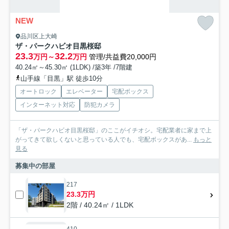
NEW
品川区上大崎
ザ・パークハビオ目黒桜邸
23.3
32.2
万円～
万円
管理/共益費20,000円
40.24㎡～45.30㎡ (1LDK) /築3年 /7階建
山手線「目黒」駅 徒歩10分
オートロック
エレベーター
宅配ボックス
インターネット対応
防犯カメラ
「ザ・パークハビオ目黒桜邸」のここがイチオシ。宅配業者に家まで上
がってきて欲しくないと思っている人でも、宅配ボックスがあ...
もっと
見る
募集中の部屋
217
23.3万円
2階 / 40.24㎡ / 1LDK
410