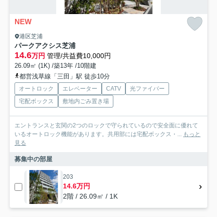
NEW
港区芝浦
パークアクシス芝浦
14.6
万円
管理/共益費10,000円
26.09㎡ (1K) /築13年 /10階建
都営浅草線「三田」駅 徒歩10分
オートロック
エレベーター
CATV
光ファイバー
宅配ボックス
敷地内ごみ置き場
エントランスと玄関の2つのロックで守られているので安全面に優れて
いるオートロック機能があります。共用部には宅配ボックス・...
もっと
見る
募集中の部屋
203
14.6万円
2階 / 26.09㎡ / 1K