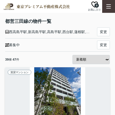
0
お気に入り
都営三田線の物件一覧
西高島平駅,新高島平駅,高島平駅,西台駅,蓮根駅,志村三丁目駅,志村坂上駅,本蓮沼駅,板橋本町駅,板橋区役所前駅,新板橋駅,西巣鴨駅,巣鴨駅,千石駅,白山駅,後楽園駅,水道橋駅,神保町駅,大手町駅,有楽町駅,内幸町駅,御成門駅,芝公園駅,三田駅,白金高輪駅,白金台駅,目黒駅
変更
募集中
変更
39
棟
47
件
賃貸マンション