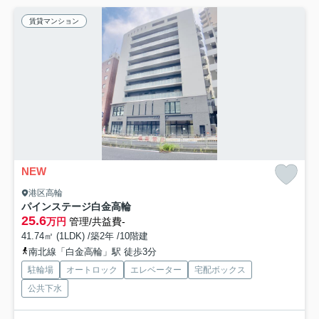
賃貸マンション
NEW
港区高輪
パインステージ白金高輪
25.6
万円
管理/共益費-
41.74㎡ (1LDK) /築2年 /10階建
南北線「白金高輪」駅 徒歩3分
駐輪場
オートロック
エレベーター
宅配ボックス
公共下水