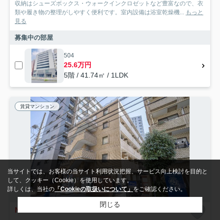
収納はシューズボックス・ウォークインクロゼットなど豊富なので、衣
類や履き物の整理がしやすく便利です。室内設備は浴室乾燥機...
もっと
見る
募集中の部屋
504
25.6万円
5階 / 41.74㎡ / 1LDK
賃貸マンション
当サイトでは、お客様の当サイト利用状況把握、サービス向上検討を目的と
して、クッキー（Cookie）を使用しています。
詳しくは、当社の
「Cookieの取扱いについて」
をご確認ください。
閉じる
NEW