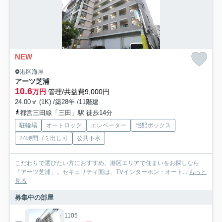
NEW
港区海岸
アーツ芝浦
10.6
万円
管理/共益費9,000円
24.00㎡ (1K) /築28年 /11階建
都営三田線「三田」駅 徒歩14分
駐輪場
オートロック
エレベーター
宅配ボックス
24時間ゴミ出し可
公共下水
こだわりで選びたい方におすすめ。港区エリアで住まいをお探しなら
「アーツ芝浦」。セキュリティ面は、TVインターホン・オート...
もっと
見る
募集中の部屋
1105