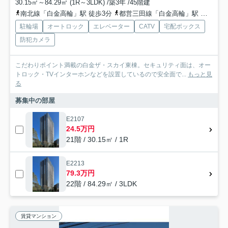
30.15㎡～84.29㎡ (1R～3LDK) /築3年 /45階建
南北線「白金高輪」駅 徒歩3分
都営三田線「白金高輪」駅 徒歩3分
駐輪場
オートロック
エレベーター
CATV
宅配ボックス
防犯カメラ
こだわりポイント満載の白金ザ・スカイ東棟。セキュリティ面は、オー
トロック・TVインターホンなどを設置しているので安全面で...
もっと見
る
募集中の部屋
E2107
24.5万円
21階 / 30.15㎡ / 1R
E2213
79.3万円
22階 / 84.29㎡ / 3LDK
賃貸マンション