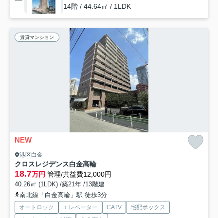
14階 / 44.64㎡ / 1LDK
賃貸マンション
NEW
港区白金
クロスレジデンス白金高輪
18.7
万円
管理/共益費12,000円
40.26㎡ (1LDK) /築21年 /13階建
南北線「白金高輪」駅 徒歩3分
オートロック
エレベーター
CATV
宅配ボックス