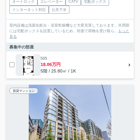
オートロック
エレベーター
CATV
宅配ボックス
インターネット対応
公共下水
室内設備は洗面化粧台・浴室乾燥機など大変充実しております。共用部
には宅配ボックスを設置しているため、対面で荷物を受け取ら...
もっと
見る
募集中の部屋
505
18.06万円
5階 / 25.80㎡ / 1K
賃貸マンション