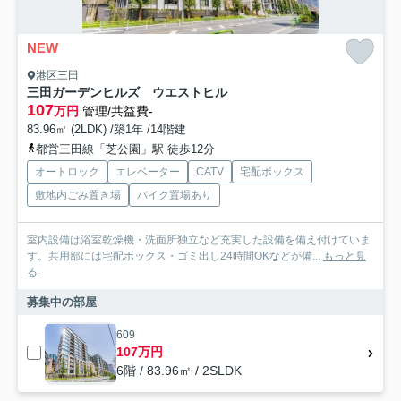
NEW
港区三田
三田ガーデンヒルズ ウエストヒル
107
万円
管理/共益費-
83.96㎡ (2LDK) /築1年 /14階建
都営三田線「芝公園」駅 徒歩12分
オートロック
エレベーター
CATV
宅配ボックス
敷地内ごみ置き場
バイク置場あり
室内設備は浴室乾燥機・洗面所独立など充実した設備を備え付けていま
す。共用部には宅配ボックス・ゴミ出し24時間OKなどが備...
もっと見
る
募集中の部屋
609
107万円
6階 / 83.96㎡ / 2SLDK