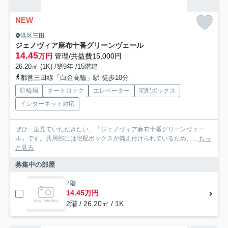
NEW
港区三田
ジェノヴィア麻布十番グリーンヴェール
14.45
万円
管理/共益費15,000円
26.20㎡ (1K) /築9年 /15階建
都営三田線「白金高輪」駅 徒歩10分
駐輪場
オートロック
エレベーター
宅配ボックス
インターネット対応
ぜひ一度見ていただきたい、「ジェノヴィア麻布十番グリーンヴェー
ル」です。共用部には宅配ボックスが備え付けられているため、...
もっ
と見る
募集中の部屋
2階
14.45万円
2階 / 26.20㎡ / 1K