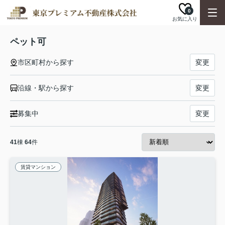
0
お気に入り
ペット可
市区町村から探す
変更
沿線・駅から探す
変更
募集中
変更
41
棟
64
件
賃貸マンション