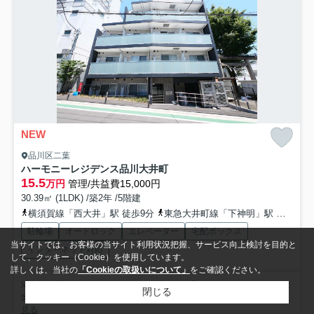
NEW
品川区二葉
ハーモニーレジデンス品川大井町
15.5
万円
管理/共益費15,000円
30.39㎡ (1LDK) /築2年 /5階建
横須賀線「西大井」駅 徒歩9分
東急大井町線「下神明」駅 徒歩6分
駐輪場
オートロック
エレベーター
宅配ボックス
当サイトでは、お客様の当サイト利用状況把握、サービス向上検討を目的と
インターネット対応
して、クッキー（Cookie）を使用しています。
詳しくは、当社の
「Cookieの取扱いについて」
をご確認ください。
浴室乾燥機を備え付けているので、雨の日で濡れた上着や傘もすぐに乾
閉じる
燥できます。住人以外が住居エリアに侵入しにくく安全性が上...
もっと
見る