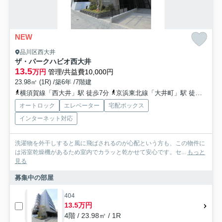
NEW
品川区西大井
ザ・パークハビオ西大井
13.5
万円
管理/共益費10,000円
23.98㎡ (1R) /築6年 /7階建
横須賀線「西大井」駅 徒歩7分
京浜東北線「大井町」駅 徒歩16分
オートロック
エレベーター
宅配ボックス
インターネット対応
洗濯物を外干しすると風に飛ばされるのが心配という方も、この物件に
は浴室乾燥機があるため室内でカラッと乾かせて安心です。セ...
もっと
見る
募集中の部屋
404
13.5万円
4階 / 23.98㎡ / 1R