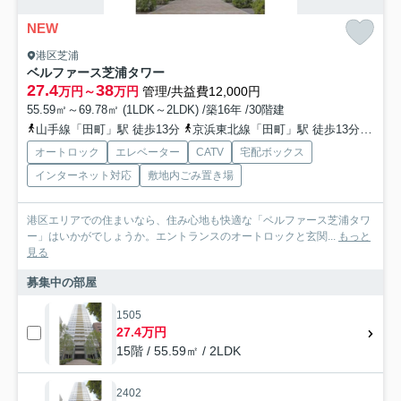
NEW
港区芝浦
ベルファース芝浦タワー
27.4
38
万円～
万円
管理/共益費12,000円
55.59㎡～69.78㎡ (1LDK～2LDK) /築16年 /30階建
山手線「田町」駅 徒歩13分
京浜東北線「田町」駅 徒歩13分
都営
オートロック
エレベーター
CATV
宅配ボックス
インターネット対応
敷地内ごみ置き場
港区エリアでの住まいなら、住み心地も快適な「ベルファース芝浦タワ
ー」はいかがでしょうか。エントランスのオートロックと玄関...
もっと
見る
募集中の部屋
1505
27.4万円
15階 / 55.59㎡ / 2LDK
2402