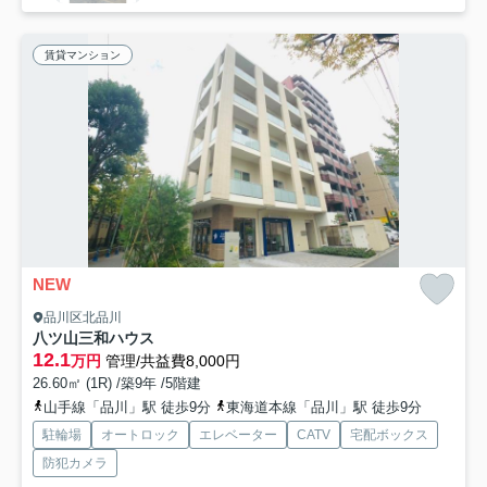
賃貸マンション
NEW
品川区北品川
八ツ山三和ハウス
12.1
万円
管理/共益費8,000円
26.60㎡ (1R) /築9年 /5階建
山手線「品川」駅 徒歩9分
東海道本線「品川」駅 徒歩9分
駐輪場
オートロック
エレベーター
CATV
宅配ボックス
防犯カメラ