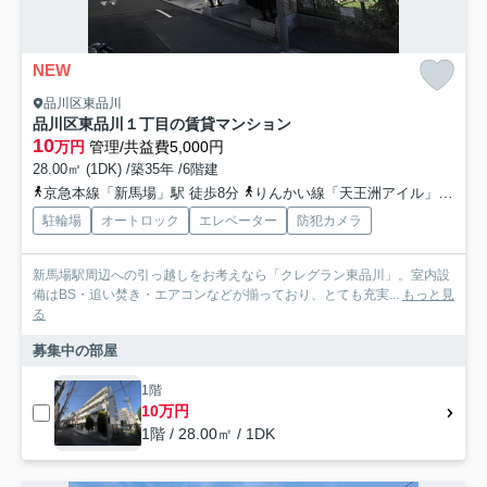
NEW
品川区東品川
品川区東品川１丁目の賃貸マンション
10
万円
管理/共益費5,000円
28.00㎡ (1DK) /築35年 /6階建
京急本線「新馬場」駅 徒歩8分
りんかい線「天王洲アイル」駅 徒歩13分
駐輪場
オートロック
エレベーター
防犯カメラ
新馬場駅周辺への引っ越しをお考えなら「クレグラン東品川」。室内設
備はBS・追い焚き・エアコンなどが揃っており、とても充実...
もっと見
る
募集中の部屋
1階
10万円
1階 / 28.00㎡ / 1DK