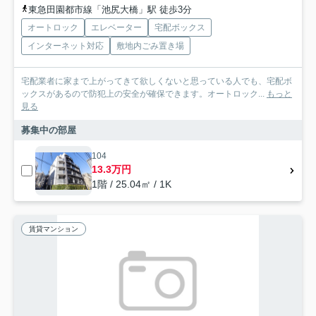
東急田園都市線「池尻大橋」駅 徒歩3分
オートロック
エレベーター
宅配ボックス
インターネット対応
敷地内ごみ置き場
宅配業者に家まで上がってきて欲しくないと思っている人でも、宅配ボ
ックスがあるので防犯上の安全が確保できます。オートロック...
もっと
見る
募集中の部屋
104
13.3万円
1階 / 25.04㎡ / 1K
賃貸マンション