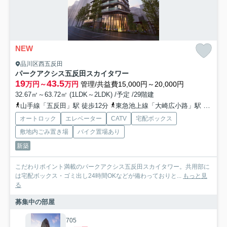
NEW
品川区西五反田
パークアクシス五反田スカイタワー
19
43.5
万円～
万円
管理/共益費15,000円～20,000円
32.67㎡～63.72㎡ (1LDK～2LDK) /予定 /29階建
山手線「五反田」駅 徒歩12分
東急池上線「大崎広小路」駅 徒歩8分
オートロック
エレベーター
CATV
宅配ボックス
敷地内ごみ置き場
バイク置場あり
新築
こだわりポイント満載のパークアクシス五反田スカイタワー。共用部に
は宅配ボックス・ゴミ出し24時間OKなどが備わっておりと...
もっと見
る
募集中の部屋
705