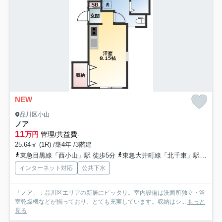
NEW
品川区小山
ノア
11
万円
管理/共益費-
25.64㎡ (1R) /築4年 /3階建
東急目黒線「西小山」駅 徒歩5分
東急大井町線「北千束」駅 徒歩15分
インターネット対応
公共下水
「ノア」：品川区エリアの新居にピッタリ。室内設備は洗面所独立・浴
室乾燥機などが揃っており、とても充実しています。収納はシ...
もっと
見る