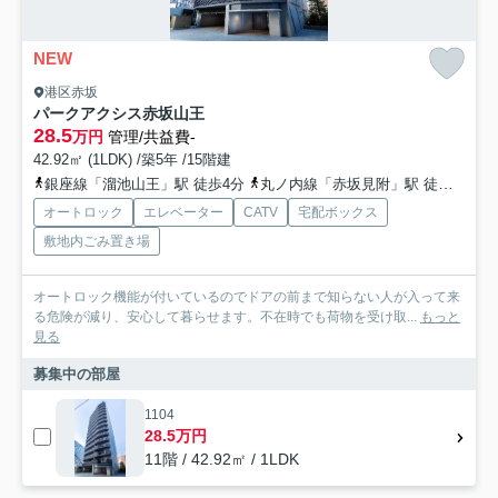
NEW
港区赤坂
パークアクシス赤坂山王
28.5
万円
管理/共益費-
42.92㎡ (1LDK) /築5年 /15階建
銀座線「溜池山王」駅 徒歩4分
丸ノ内線「赤坂見附」駅 徒歩6分
オートロック
エレベーター
CATV
宅配ボックス
敷地内ごみ置き場
オートロック機能が付いているのでドアの前まで知らない人が入って来
る危険が減り、安心して暮らせます。不在時でも荷物を受け取...
もっと
見る
募集中の部屋
1104
28.5万円
11階 / 42.92㎡ / 1LDK