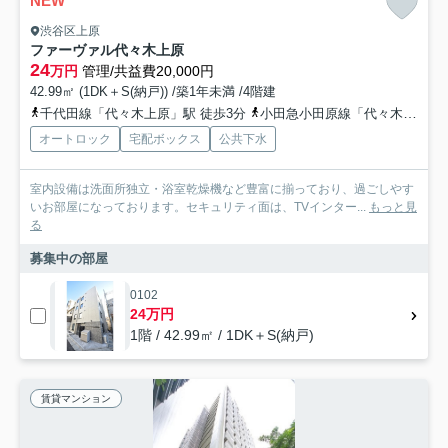
NEW
渋谷区上原
ファーヴァル代々木上原
24
万円
管理/共益費20,000円
42.99㎡ (1DK＋S(納戸)) /築1年未満 /4階建
千代田線「代々木上原」駅 徒歩3分
小田急小田原線「代々木八幡」駅 徒歩9分
オートロック
宅配ボックス
公共下水
室内設備は洗面所独立・浴室乾燥機など豊富に揃っており、過ごしやす
いお部屋になっております。セキュリティ面は、TVインター...
もっと見
る
募集中の部屋
0102
24万円
1階 / 42.99㎡ / 1DK＋S(納戸)
賃貸マンション