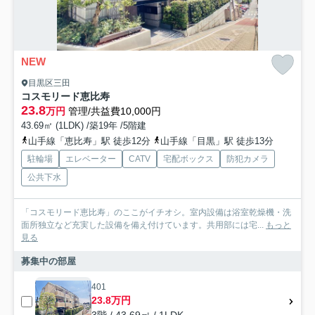
NEW
目黒区三田
コスモリード恵比寿
23.8
万円
管理/共益費10,000円
43.69㎡ (1LDK) /築19年 /5階建
山手線「恵比寿」駅 徒歩12分
山手線「目黒」駅 徒歩13分
駐輪場
エレベーター
CATV
宅配ボックス
防犯カメラ
公共下水
「コスモリード恵比寿」のここがイチオシ。室内設備は浴室乾燥機・洗
面所独立など充実した設備を備え付けています。共用部には宅...
もっと
見る
募集中の部屋
401
23.8万円