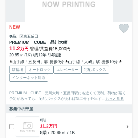
NEW
品川区東五反田
PREMIUM CUBE 品川大崎
11.2
万円
管理/共益費15,000円
20.85㎡ (1K) /築12年 /14階建
山手線「五反田」駅 徒歩9分
山手線「大崎」駅 徒歩10分
都営浅草
駐輪場
オートロック
エレベーター
宅配ボックス
インターネット対応
PREMIUM CUBE 品川大崎：五反田駅にも近くて便利。荷物が届く
予定があっても、宅配ボックスがあれば気にせず外出す...
もっと見る
募集中の部屋
8階
11.2万円
8階 / 20.85㎡ / 1K