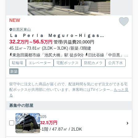
NEW
目黒区東山
Ｌａ Ｐｅｒｌａ Ｍｅｇｕｒｏ－ＨｉｇａｓｈｉｙａｍａＩＩ
32.2
56.5
万円～
万円
管理/共益費20,000円
45.11㎡～73.81㎡ (2LDK～3LDK) /新築 /3階建
東急田園都市線「池尻大橋」駅 徒歩9分
日比谷線「中目黒」駅 徒歩12分
駐輪場
エレベーター
宅配ボックス
防犯カメラ
公共下水
新築
留守中に注文した商品が届くので、配送時間を気にせず注文ができる宅
配ボックスが共用部に付いています。来客時にはTVインター...
もっと見
る
募集中の部屋
105
32.5万円
-1階 / 47.87㎡ / 2LDK