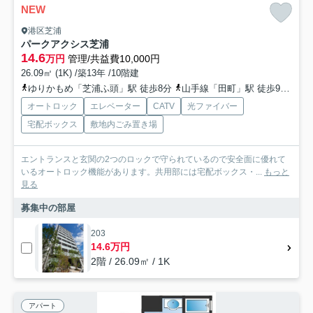
NEW
港区芝浦
パークアクシス芝浦
14.6
万円
管理/共益費10,000円
26.09㎡ (1K) /築13年 /10階建
ゆりかもめ「芝浦ふ頭」駅 徒歩8分
山手線「田町」駅 徒歩9分
都
オートロック
エレベーター
CATV
光ファイバー
宅配ボックス
敷地内ごみ置き場
エントランスと玄関の2つのロックで守られているので安全面に優れて
いるオートロック機能があります。共用部には宅配ボックス・...
もっと
見る
募集中の部屋
203
14.6万円
2階 / 26.09㎡ / 1K
アパート