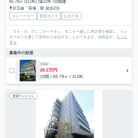
65.79㎡ (1LDK) /築22年 /10階建
京王線「笹塚」駅 徒歩2分
エレベーター
防犯カメラ
公共下水
「ＳＳ－Ｄ」のここがイチオシ。モニター越しに来訪者を確認し、イン
ターホンを通じて室内から会話することができます。化粧品や...
もっと
見る
募集中の部屋
1002
26.2万円
10階 / 65.79㎡ / 1LDK
賃貸マンション