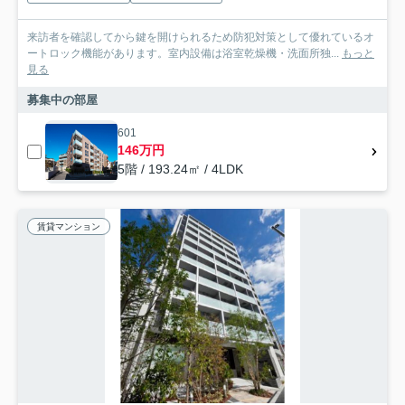
来訪者を確認してから鍵を開けられるため防犯対策として優れているオ
ートロック機能があります。室内設備は浴室乾燥機・洗面所独...
もっと
見る
募集中の部屋
601
146万円
5階 / 193.24㎡ / 4LDK
賃貸マンション