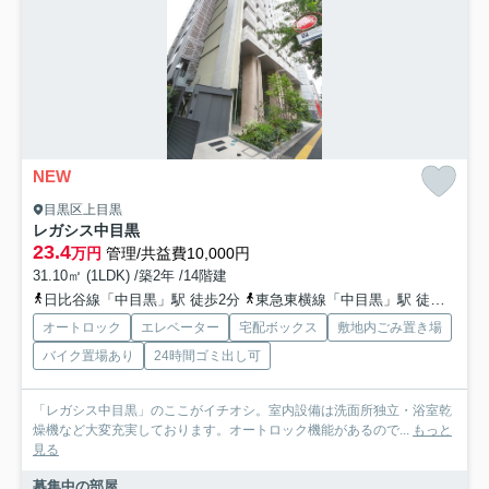
NEW
目黒区上目黒
レガシス中目黒
23.4
万円
管理/共益費10,000円
31.10㎡ (1LDK) /築2年 /14階建
日比谷線「中目黒」駅 徒歩2分
東急東横線「中目黒」駅 徒歩2分
オートロック
エレベーター
宅配ボックス
敷地内ごみ置き場
バイク置場あり
24時間ゴミ出し可
「レガシス中目黒」のここがイチオシ。室内設備は洗面所独立・浴室乾
燥機など大変充実しております。オートロック機能があるので...
もっと
見る
募集中の部屋