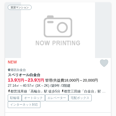
賃貸マンション
NEW
港区白金台
スペリオール白金台
13.9
23.9
万円～
万円
管理/共益費18,000円～20,000円
27.14㎡～40.57㎡ (1K～2K) /築9年 /3階建
都営浅草線「高輪台」駅 徒歩5分
都営三田線「白金台」駅 徒歩7分
駐輪場
オートロック
エレベーター
宅配ボックス
インターネット対応