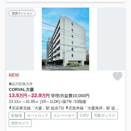
賃貸マンション
NEW
品川区南大井
CORVAL大森
13.5
22.9
万円～
万円
管理/共益費10,000円
23.13㎡～41.85㎡ (1R～1LDK) /築7年 /10階建
京浜東北線「大森」駅 徒歩7分
京急本線「大森海岸」駅 徒歩13分
駐輪場
オートロック
エレベーター
CATV
宅配ボックス
防犯カメラ