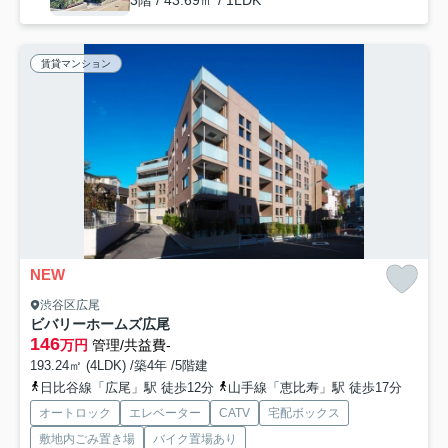
3階 / 43.69㎡ / 1LDK
賃貸マンション
NEW
渋谷区広尾
ビバリーホームズ広尾
146
万円
管理/共益費-
193.24㎡ (4LDK) /築4年 /5階建
日比谷線「広尾」駅 徒歩12分
山手線「恵比寿」駅 徒歩17分
オートロック
エレベーター
CATV
宅配ボックス
敷地内ごみ置き場
バイク置場あり