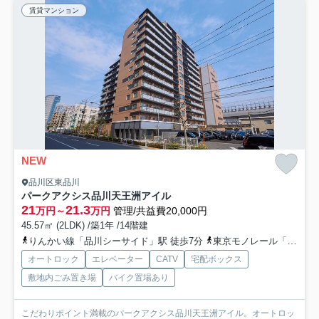
賃貸マンション
NEW
品川区東品川
パークアクシス品川天王洲アイル
21
21.3
万円～
万円
管理/共益費20,000円
45.57㎡ (2LDK) /築1年 /14階建
りんかい線「品川シーサイド」駅 徒歩7分
東京モノレール「天王洲アイル」駅 徒歩10分
オートロック
エレベーター
CATV
宅配ボックス
敷地内ごみ置き場
バイク置場あり
こだわりポイント満載のパークアクシス品川天王洲アイル。オートロッ