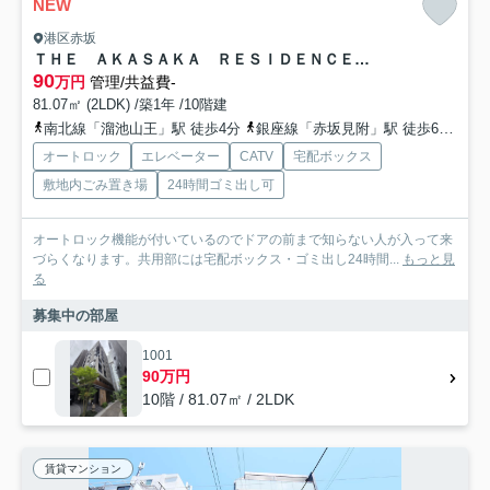
NEW
港区赤坂
ＴＨＥ ＡＫＡＳＡＫＡ ＲＥＳＩＤＥＮＣＥ Ｓ．Ｏ．Ａ． －ｓｐｉｒｉ
90
万円
管理/共益費-
81.07㎡ (2LDK) /築1年 /10階建
南北線「溜池山王」駅 徒歩4分
銀座線「赤坂見附」駅 徒歩6分
丸
オートロック
エレベーター
CATV
宅配ボックス
敷地内ごみ置き場
24時間ゴミ出し可
オートロック機能が付いているのでドアの前まで知らない人が入って来
づらくなります。共用部には宅配ボックス・ゴミ出し24時間...
もっと見
る
募集中の部屋
1001
90万円
10階 / 81.07㎡ / 2LDK
賃貸マンション