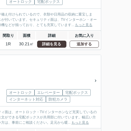
オートロック
宅配ボックス
が備え付けられているので、衣類や日用品の収納に重宝しま
が付いています。セキュリティ面は、TVインターホン・オー
機などが揃っており、とても充実しています...
もっと見る
間取り
面積
詳細
お気に入り
1R
30.21㎡
詳細を見る
追加する
オートロック
エレベーター
宅配ボックス
インターネット対応
防犯カメラ
ィ面は、オートロック・TVインターホンなど充実しているの
注文ができる宅配ボックスが共用部に付いています。幅広い方
方は、事前にご相談ください。足元から暖...
もっと見る