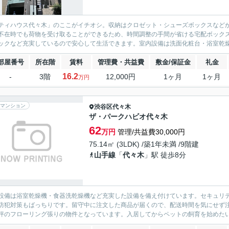
ティハウス代々木」のここがイチオシ。収納はクロゼット・シューズボックスなど
不在時でも荷物を受け取ることができるため、時間調整の手間が省ける宅配ボックス
ックなど充実しているので安心して生活できます。室内設備は洗面化粧台・浴室乾燥
部屋番号
所在階
賃料
管理費・共益費
敷金/保証金
礼金
16.2
-
3階
12,000円
1ヶ月
1ヶ月
万円
マンション
渋谷区
代々木
ザ・パークハビオ代々木
62
万円
管理/共益費30,000円
75.14㎡ (3LDK) /築1年未満 /9階建
山手線
「
代々木
」駅 徒歩8分
設備は浴室乾燥機・食器洗乾燥機など充実した設備を備え付けています。セキュリテ
防犯対策もばっちりです。留守中に注文した商品が届くので、配送時間を気にせず
評のフローリング張りの物件となっています。入居してからペットの飼育を始めたい