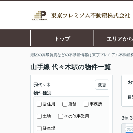
トップ
エリアか
港区の高級賃貸などの不動産情報は東京プレミアム不動産
山手線 代々木駅の物件一覧
お
代々木
変更
物件種別
目
居住用
店舗
事務所
土地
その他事業用
3
3
棟
駐車場
賃貸