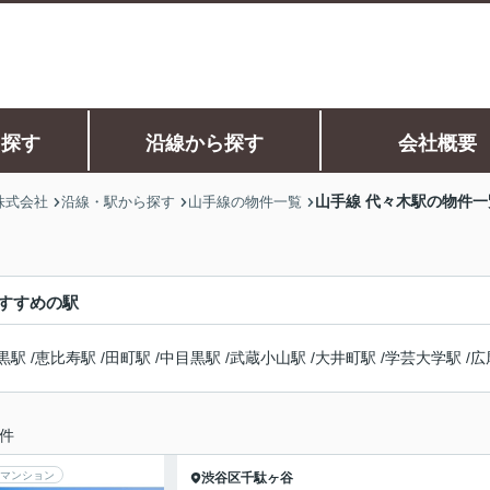
ら探す
沿線から探す
会社概要
山手線 代々木駅の物件一
株式会社
沿線・駅から探す
山手線の物件一覧
すすめの駅
黒駅
/
恵比寿駅
/
田町駅
/
中目黒駅
/
武蔵小山駅
/
大井町駅
/
学芸大学駅
/
広
件
マンション
渋谷区
千駄ヶ谷