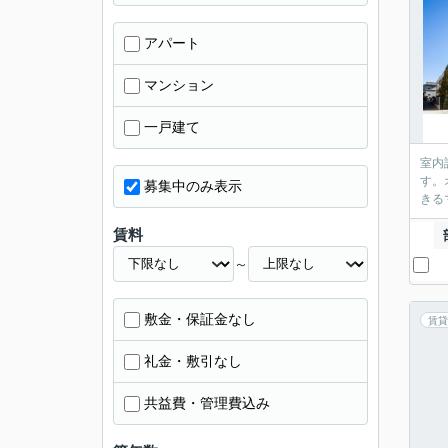
アパート
マンション
一戸建て
室内
す。
募集中のみ表示
きる
賃料
～
敷金・保証金なし
賃貸
礼金・敷引なし
共益費・管理費込み