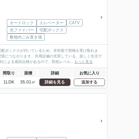
オートロック
エレベーター
CATV
光ファイバー
宅配ボックス
敷地内ごみ置き場
宅配ボックスが付いているため、非対面で荷物を受け取れま
対策につながります。共用設備の充実している、楽しく生活で
社による巡回点検があるので、防犯レベル...
もっと見る
間取り
面積
詳細
お気に入り
1LDK
35.01㎡
詳細を見る
追加する