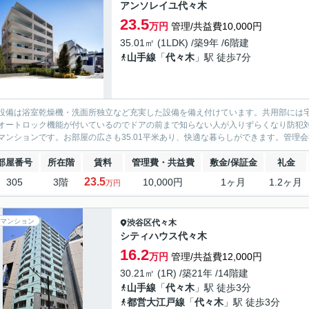
アンソレイユ代々木
23.5
万円
管理/共益費10,000円
35.01㎡ (1LDK) /築9年 /6階建
山手線
「
代々木
」駅 徒歩7分
設備は浴室乾燥機・洗面所独立など充実した設備を備え付けています。共用部には
オートロック機能が付いているのでドアの前まで知らない人が入りずらくなり防犯
マンションです。お部屋の広さも35.01平米あり、快適な暮らしができます。管理会
部屋番号
所在階
賃料
管理費・共益費
敷金/保証金
礼金
23.5
305
3階
10,000円
1ヶ月
1.2ヶ月
万円
マンション
渋谷区
代々木
シティハウス代々木
16.2
万円
管理/共益費12,000円
30.21㎡ (1R) /築21年 /14階建
山手線
「
代々木
」駅 徒歩3分
都営大江戸線
「
代々木
」駅 徒歩3分