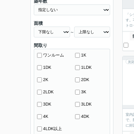
築年数
「シ
す。
面積
トロ
～
間取り
ワンルーム
1K
賃貸
1DK
1LDK
2K
2DK
2LDK
3K
3DK
3LDK
室内
4K
4DK
で、
に好
4LDK以上