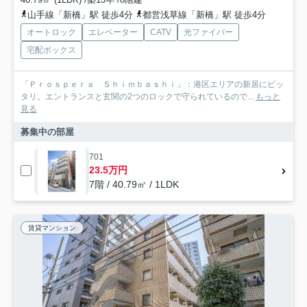
山手線「新橋」駅 徒歩4分
都営浅草線「新橋」駅 徒歩4分
オートロック
エレベーター
CATV
光ファイバー
宅配ボックス
「Ｐｒｏｓｐｅｒａ Ｓｈｉｍｂａｓｈｉ」：港区エリアの新居にピッ
タリ。エントランスと玄関の2つのロックで守られているので...
もっと
見る
募集中の部屋
701
23.5万円
7階 / 40.79㎡ / 1LDK
賃貸マンション