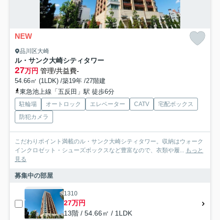
NEW
品川区大崎
ル・サンク大崎シティタワー
27
万円
管理/共益費-
54.66㎡ (1LDK) /築19年 /27階建
東急池上線「五反田」駅 徒歩6分
駐輪場
オートロック
エレベーター
CATV
宅配ボックス
防犯カメラ
こだわりポイント満載のル・サンク大崎シティタワー。収納はウォーク
インクロゼット・シューズボックスなど豊富なので、衣類や履...
もっと
見る
募集中の部屋
1310
27万円
13階 / 54.66㎡ / 1LDK