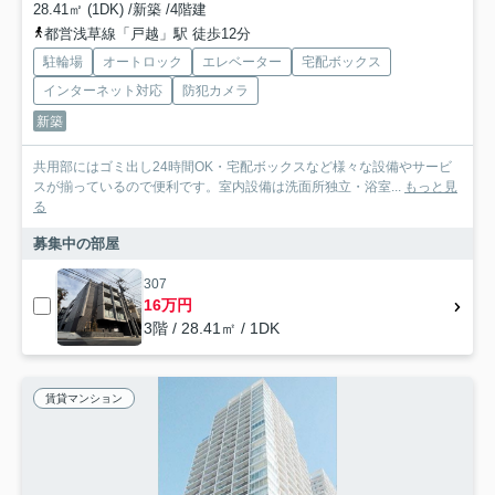
28.41㎡ (1DK) /新築 /4階建
都営浅草線「戸越」駅 徒歩12分
駐輪場
オートロック
エレベーター
宅配ボックス
インターネット対応
防犯カメラ
新築
共用部にはゴミ出し24時間OK・宅配ボックスなど様々な設備やサービ
スが揃っているので便利です。室内設備は洗面所独立・浴室...
もっと見
る
募集中の部屋
307
16万円
3階 / 28.41㎡ / 1DK
賃貸マンション