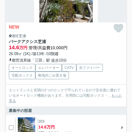
NEW
港区芝浦
パークアクシス芝浦
14.6
万円
管理/共益費10,000円
26.09㎡ (1K) /築13年 /10階建
都営浅草線「三田」駅 徒歩10分
オートロック
エレベーター
CATV
光ファイバー
宅配ボックス
敷地内ごみ置き場
エントランスと玄関の2つのロックで守られているので安全面に優れて
いるオートロック機能があります。共用部には宅配ボックス・...
もっと
見る
募集中の部屋
203
14.6万円