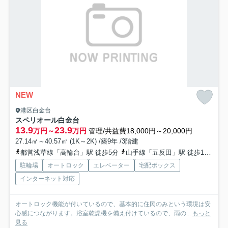
NEW
港区白金台
スペリオール白金台
13.9
23.9
万円～
万円
管理/共益費18,000円～20,000円
27.14㎡～40.57㎡ (1K～2K) /築9年 /3階建
都営浅草線「高輪台」駅 徒歩5分
山手線「五反田」駅 徒歩11分
駐輪場
オートロック
エレベーター
宅配ボックス
インターネット対応
オートロック機能が付いているので、基本的に住民のみという環境は安
心感につながります。浴室乾燥機を備え付けているので、雨の...
もっと
見る