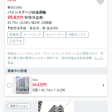
港区高輪
パインステージ白金高輪
25.6
万円
管理/共益費-
41.74㎡ (1LDK) /築2年 /10階建
都営浅草線「泉岳寺」駅 徒歩9分
駐輪場
オートロック
エレベーター
宅配ボックス
公共下水
収納はシューズボックス・ウォークインクロゼットなど豊富なので、衣
類や履き物の整理がしやすく便利です。室内設備は浴室乾燥機...
もっと
見る
募集中の部屋
504
25.6万円
5階 / 41.74㎡ / 1LDK
賃貸マンション