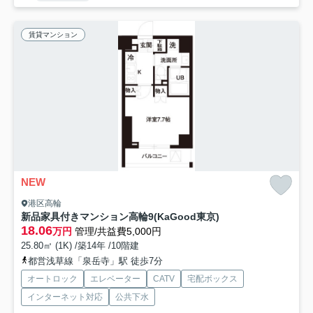
賃貸マンション
NEW
港区高輪
新品家具付きマンション高輪9(KaGood東京)
18.06
万円
管理/共益費5,000円
25.80㎡ (1K) /築14年 /10階建
都営浅草線「泉岳寺」駅 徒歩7分
オートロック
エレベーター
CATV
宅配ボックス
インターネット対応
公共下水