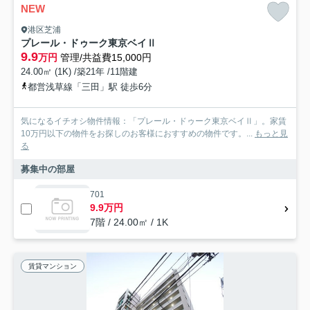
NEW
港区芝浦
プレール・ドゥーク東京ベイⅡ
9.9
万円
管理/共益費15,000円
24.00㎡ (1K) /築21年 /11階建
都営浅草線「三田」駅 徒歩6分
気になるイチオシ物件情報：「プレール・ドゥーク東京ベイⅡ」。家賃
10万円以下の物件をお探しのお客様におすすめの物件です。...
もっと見
る
募集中の部屋
701
9.9万円
7階 / 24.00㎡ / 1K
賃貸マンション