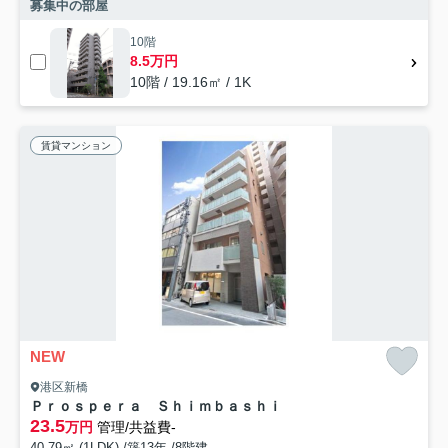
募集中の部屋
10階
8.5万円
10階 / 19.16㎡ / 1K
賃貸マンション
NEW
港区新橋
Ｐｒｏｓｐｅｒａ Ｓｈｉｍｂａｓｈｉ
23.5
万円
管理/共益費-
40.79㎡ (1LDK) /築13年 /8階建