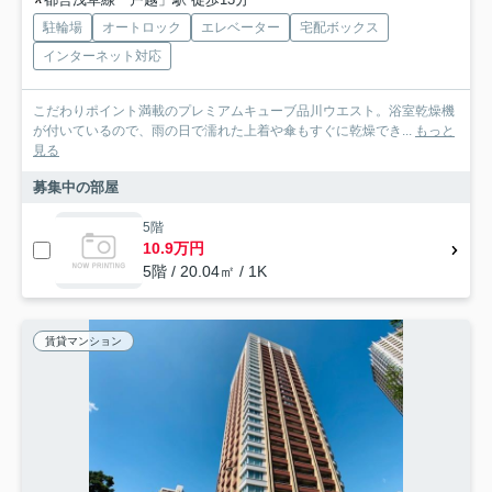
駐輪場
オートロック
エレベーター
宅配ボックス
インターネット対応
こだわりポイント満載のプレミアムキューブ品川ウエスト。浴室乾燥機
が付いているので、雨の日で濡れた上着や傘もすぐに乾燥でき...
もっと
見る
募集中の部屋
5階
10.9万円
5階 / 20.04㎡ / 1K
賃貸マンション