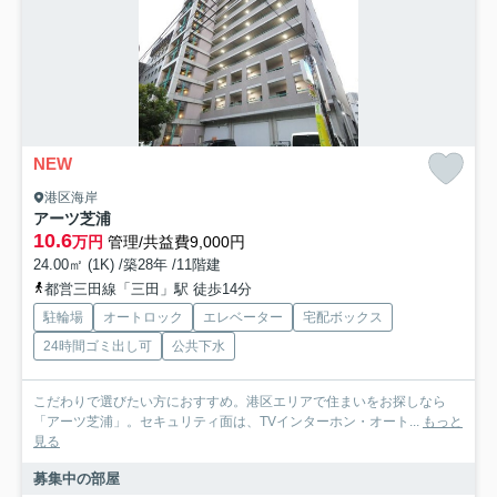
NEW
港区海岸
アーツ芝浦
10.6
万円
管理/共益費9,000円
24.00㎡ (1K) /築28年 /11階建
都営三田線「三田」駅 徒歩14分
駐輪場
オートロック
エレベーター
宅配ボックス
24時間ゴミ出し可
公共下水
こだわりで選びたい方におすすめ。港区エリアで住まいをお探しなら
「アーツ芝浦」。セキュリティ面は、TVインターホン・オート...
もっと
見る
募集中の部屋