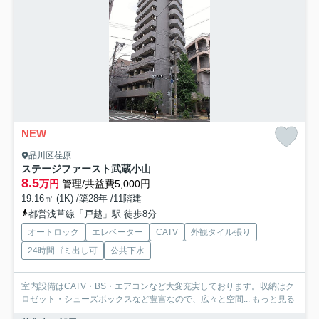
NEW
品川区荏原
ステージファースト武蔵小山
8.5
万円
管理/共益費5,000円
19.16㎡ (1K) /築28年 /11階建
都営浅草線「戸越」駅 徒歩8分
オートロック
エレベーター
CATV
外観タイル張り
24時間ゴミ出し可
公共下水
室内設備はCATV・BS・エアコンなど大変充実しております。収納はク
ロゼット・シューズボックスなど豊富なので、広々と空間...
もっと見る