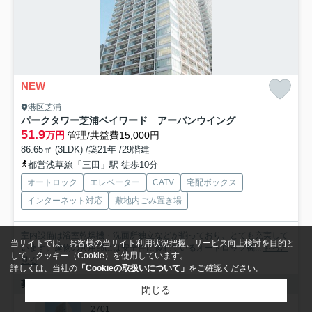
NEW
港区芝浦
パークタワー芝浦ベイワード アーバンウイング
51.9
万円
管理/共益費15,000円
86.65㎡ (3LDK) /築21年 /29階建
都営浅草線「三田」駅 徒歩10分
オートロック
エレベーター
CATV
宅配ボックス
インターネット対応
敷地内ごみ置き場
室内設備は浴室乾燥機・洗面所独立などが揃っており、とても充実して
当サイトでは、お客様の当サイト利用状況把握、サービス向上検討を目的と
います。建物の共用部には安全性に優れているオートロック機...
もっと
して、クッキー（Cookie）を使用しています。
見る
詳しくは、当社の
「Cookieの取扱いについて」
をご確認ください。
募集中の部屋
閉じる
2701