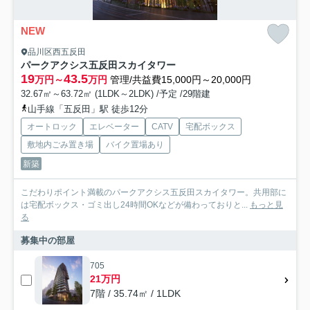
NEW
品川区西五反田
パークアクシス五反田スカイタワー
19
43.5
万円～
万円
管理/共益費15,000円～20,000円
32.67㎡～63.72㎡ (1LDK～2LDK) /予定 /29階建
山手線「五反田」駅 徒歩12分
オートロック
エレベーター
CATV
宅配ボックス
敷地内ごみ置き場
バイク置場あり
新築
こだわりポイント満載のパークアクシス五反田スカイタワー。共用部に
は宅配ボックス・ゴミ出し24時間OKなどが備わっておりと...
もっと見
る
募集中の部屋
705
21万円
7階 / 35.74㎡ / 1LDK