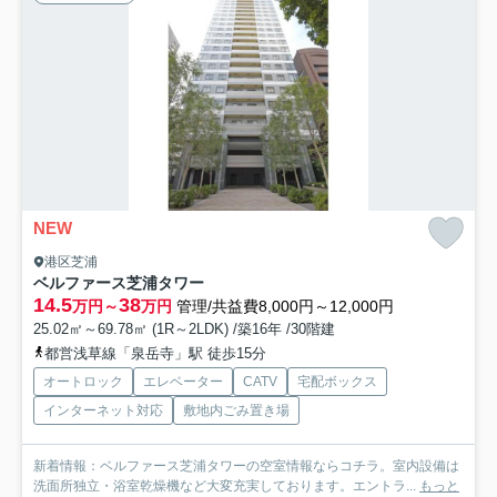
NEW
港区芝浦
ベルファース芝浦タワー
14.5
38
万円～
万円
管理/共益費8,000円～12,000円
25.02㎡～69.78㎡ (1R～2LDK) /築16年 /30階建
都営浅草線「泉岳寺」駅 徒歩15分
オートロック
エレベーター
CATV
宅配ボックス
インターネット対応
敷地内ごみ置き場
新着情報：ベルファース芝浦タワーの空室情報ならコチラ。室内設備は
洗面所独立・浴室乾燥機など大変充実しております。エントラ...
もっと