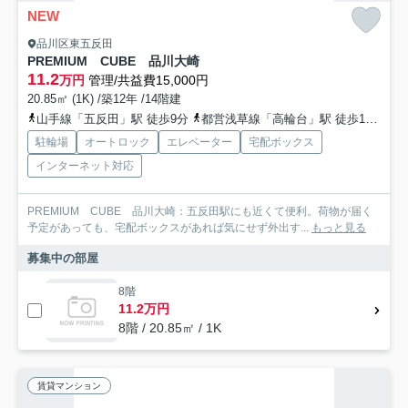
NEW
品川区東五反田
PREMIUM CUBE 品川大崎
11.2
万円
管理/共益費15,000円
20.85㎡ (1K) /築12年 /14階建
山手線「五反田」駅 徒歩9分
都営浅草線「高輪台」駅 徒歩11分
駐輪場
オートロック
エレベーター
宅配ボックス
インターネット対応
PREMIUM CUBE 品川大崎：五反田駅にも近くて便利。荷物が届く
予定があっても、宅配ボックスがあれば気にせず外出す...
もっと見る
募集中の部屋
8階
11.2万円
8階 / 20.85㎡ / 1K
賃貸マンション