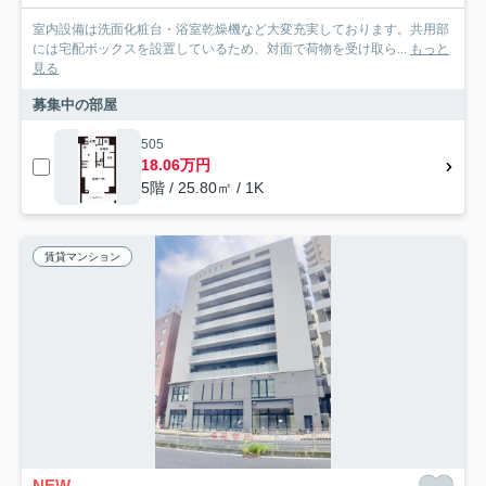
室内設備は洗面化粧台・浴室乾燥機など大変充実しております。共用部
には宅配ボックスを設置しているため、対面で荷物を受け取ら...
もっと
見る
募集中の部屋
505
18.06万円
5階 / 25.80㎡ / 1K
賃貸マンション
NEW