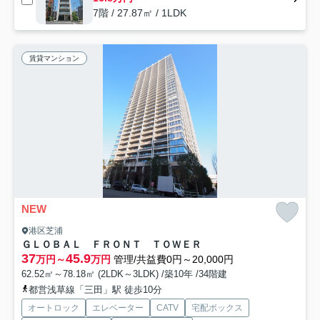
7階 / 27.87㎡ / 1LDK
賃貸マンション
NEW
港区芝浦
ＧＬＯＢＡＬ ＦＲＯＮＴ ＴＯＷＥＲ
37
45.9
万円～
万円
管理/共益費0円～20,000円
62.52㎡～78.18㎡ (2LDK～3LDK) /築10年 /34階建
都営浅草線「三田」駅 徒歩10分
オートロック
エレベーター
CATV
宅配ボックス