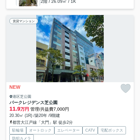
2階 / 26.09㎡ / 1K
賃貸マンション
NEW
港区芝公園
パークレジデンス芝公園
11.9
万円
管理/共益費7,000円
20.30㎡ (1R) /築20年 /9階建
都営大江戸線「大門」駅 徒歩2分
駐輪場
オートロック
エレベーター
CATV
宅配ボックス
防犯カメラ