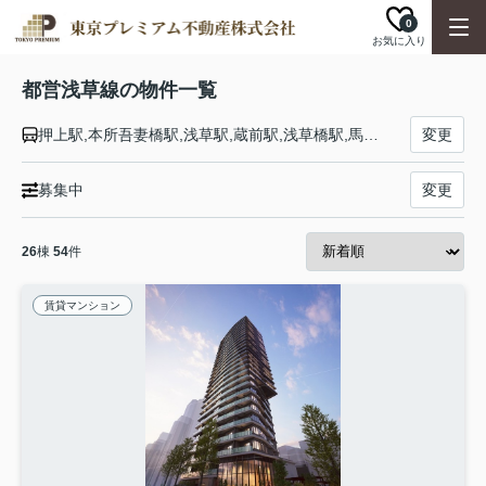
0
お気に入り
都営浅草線の物件一覧
押上駅,本所吾妻橋駅,浅草駅,蔵前駅,浅草橋駅,馬喰町駅,人形町駅,日本橋駅,宝町駅,東銀座駅,新橋駅,大門駅,三田駅,泉岳寺駅,高輪台駅,五反田駅,戸越駅,中延駅,馬込駅,西馬込駅
変更
募集中
変更
26
棟
54
件
賃貸マンション