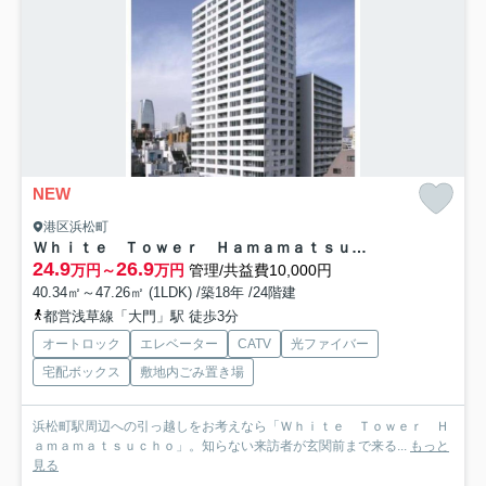
NEW
港区浜松町
Ｗｈｉｔｅ Ｔｏｗｅｒ Ｈａｍａｍａｔｓｕｃｈｏ
24.9
26.9
万円～
万円
管理/共益費10,000円
40.34㎡～47.26㎡ (1LDK) /築18年 /24階建
都営浅草線「大門」駅 徒歩3分
オートロック
エレベーター
CATV
光ファイバー
宅配ボックス
敷地内ごみ置き場
浜松町駅周辺への引っ越しをお考えなら「Ｗｈｉｔｅ Ｔｏｗｅｒ Ｈ
ａｍａｍａｔｓｕｃｈｏ」。知らない来訪者が玄関前まで来る...
もっと
見る