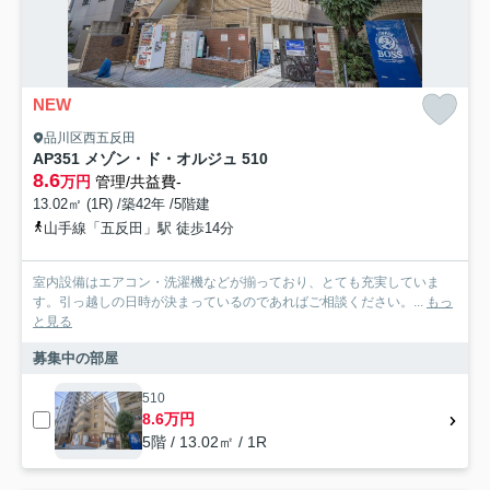
NEW
品川区西五反田
AP351 メゾン・ド・オルジュ 510
8.6
万円
管理/共益費-
13.02㎡ (1R) /築42年 /5階建
山手線「五反田」駅 徒歩14分
室内設備はエアコン・洗濯機などが揃っており、とても充実していま
す。引っ越しの日時が決まっているのであればご相談ください。...
もっ
と見る
募集中の部屋
510
8.6万円
5階 / 13.02㎡ / 1R