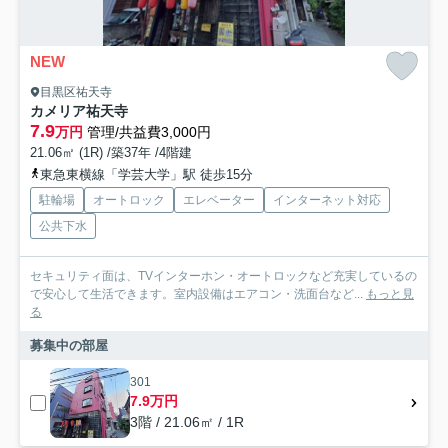
NEW
目黒区祐天寺
カメリア祐天寺
7.9
万円
管理/共益費3,000円
21.06㎡ (1R) /築37年 /4階建
東急東横線「学芸大学」駅 徒歩15分
駐輪場
オートロック
エレベーター
インターネット対応
公共下水
セキュリティ面は、TVインターホン・オートロックなど充実しているの
で安心して生活できます。室内設備はエアコン・洗面台など...
もっと見
る
募集中の部屋
301
7.9万円
3階 / 21.06㎡ / 1R