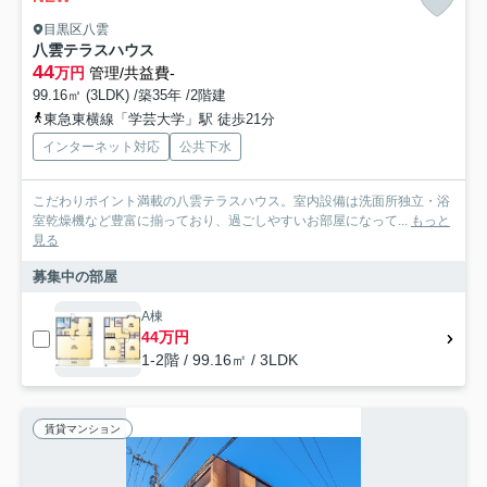
目黒区八雲
八雲テラスハウス
44
万円
管理/共益費-
99.16㎡ (3LDK) /築35年 /2階建
東急東横線「学芸大学」駅 徒歩21分
インターネット対応
公共下水
こだわりポイント満載の八雲テラスハウス。室内設備は洗面所独立・浴
室乾燥機など豊富に揃っており、過ごしやすいお部屋になって...
もっと
見る
募集中の部屋
A棟
44万円
1-2階 / 99.16㎡ / 3LDK
賃貸マンション