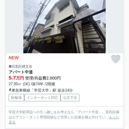
NEW
目黒区碑文谷
アパート中道
5.7
万円
管理/共益費2,000円
27.00㎡ (1K) /築74年 /2階建
東急東横線「学芸大学」駅 徒歩14分
駐輪場
インターネット対応
公共下水
学芸大学駅周辺への引っ越しをお考えなら「アパート中道」。室内設備
はエアコン・ネット専用回線など充実した設備を備え付けてい...
もっと
見る