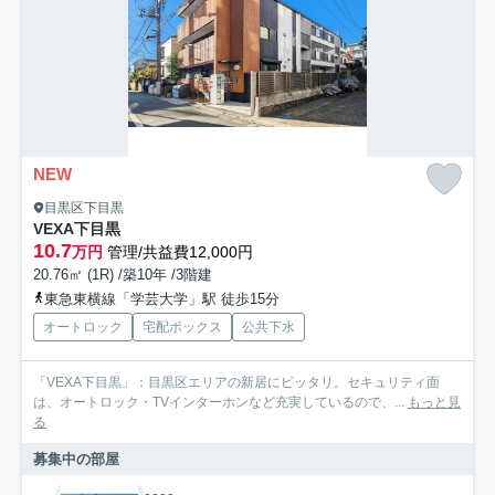
NEW
目黒区下目黒
VEXA下目黒
10.7
万円
管理/共益費12,000円
20.76㎡ (1R) /築10年 /3階建
東急東横線「学芸大学」駅 徒歩15分
オートロック
宅配ボックス
公共下水
「VEXA下目黒」：目黒区エリアの新居にピッタリ。セキュリティ面
は、オートロック・TVインターホンなど充実しているので、...
もっと見
る
募集中の部屋