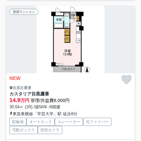
賃貸マンション
NEW
目黒区鷹番
カスタリア目黒鷹番
14.9
万円
管理/共益費8,000円
30.64㎡ (1R) /築56年 /6階建
東急東横線「学芸大学」駅 徒歩8分
駐輪場
オートロック
エレベーター
光ファイバー
宅配ボックス
防犯カメラ