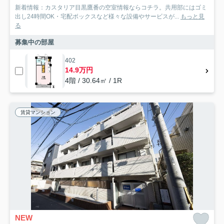
新着情報：カスタリア目黒鷹番の空室情報ならコチラ。共用部にはゴミ
出し24時間OK・宅配ボックスなど様々な設備やサービスが...
もっと見
る
募集中の部屋
402
14.9万円
4階 / 30.64㎡ / 1R
賃貸マンション
NEW