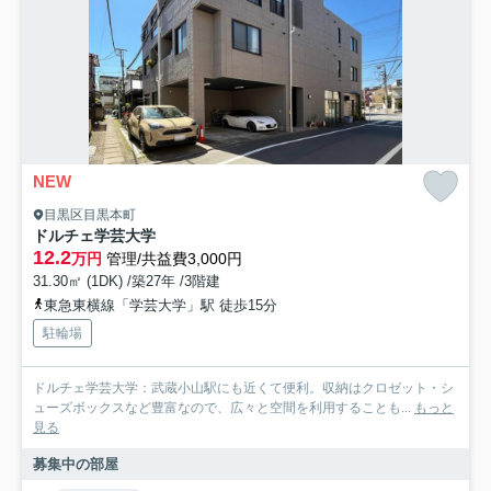
NEW
目黒区目黒本町
ドルチェ学芸大学
12.2
万円
管理/共益費3,000円
31.30㎡ (1DK) /築27年 /3階建
東急東横線「学芸大学」駅 徒歩15分
駐輪場
ドルチェ学芸大学：武蔵小山駅にも近くて便利。収納はクロゼット・シ
ューズボックスなど豊富なので、広々と空間を利用することも...
もっと
見る
募集中の部屋