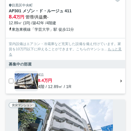
目黒区中央町
AP301 メゾン・ド・ルージュ 411
8.4
万円
管理/共益費-
12.89㎡ (1R) /築42年 /4階建
東急東横線「学芸大学」駅 徒歩11分
室内設備はエアコン・冷蔵庫など充実した設備を備え付けています。家
賃を10万円以下に抑えることができます。こちらのマンショ...
もっと見
る
募集中の部屋
411
8.4万円
4階 / 12.89㎡ / 1R
賃貸マンション