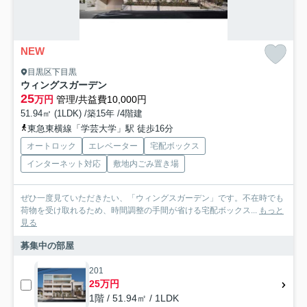
NEW
目黒区下目黒
ウィングスガーデン
25
万円
管理/共益費10,000円
51.94㎡ (1LDK) /築15年 /4階建
東急東横線「学芸大学」駅 徒歩16分
オートロック
エレベーター
宅配ボックス
インターネット対応
敷地内ごみ置き場
ぜひ一度見ていただきたい、「ウィングスガーデン」です。不在時でも
荷物を受け取れるため、時間調整の手間が省ける宅配ボックス...
もっと
見る
募集中の部屋
201
25万円
1階 / 51.94㎡ / 1LDK