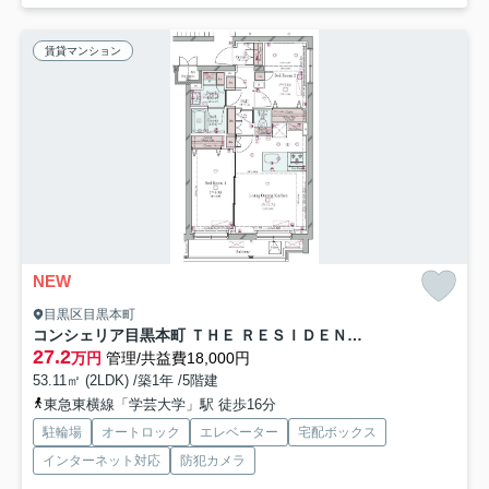
賃貸マンション
NEW
目黒区目黒本町
コンシェリア目黒本町 ＴＨＥ ＲＥＳＩＤＥＮＣＥ
27.2
万円
管理/共益費18,000円
53.11㎡ (2LDK) /築1年 /5階建
東急東横線「学芸大学」駅 徒歩16分
駐輪場
オートロック
エレベーター
宅配ボックス
インターネット対応
防犯カメラ