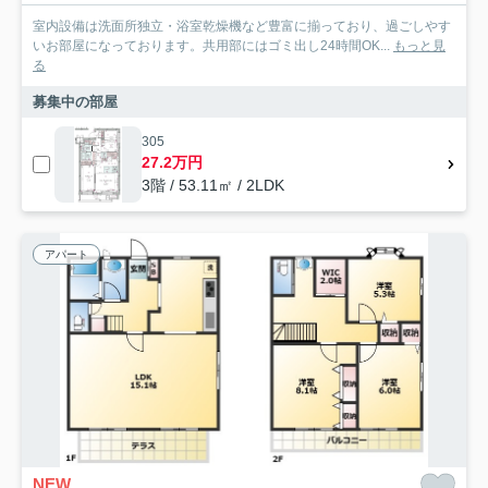
室内設備は洗面所独立・浴室乾燥機など豊富に揃っており、過ごしやす
いお部屋になっております。共用部にはゴミ出し24時間OK...
もっと見
る
募集中の部屋
305
27.2万円
3階 / 53.11㎡ / 2LDK
アパート
NEW