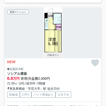
賃貸マンション
NEW
目黒区中町
ソシアル甫坂
6.8
万円
管理/共益費2,000円
21.00㎡ (1R) /築30年 /3階建
東急東横線「学芸大学」駅 徒歩15分
駐輪場
CATV
バイク置場あり
公共下水