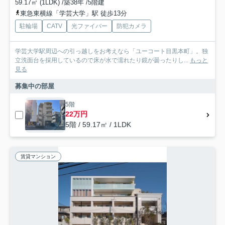
59.17㎡ (1LDK) /築38年 /5階建
東急東横線「学芸大学」駅 徒歩13分
駐輪場
CATV
光ファイバー
防犯カメラ
学芸大学駅周辺への引っ越しをお考えなら「ユーコート目黒本町」。独
立洗面台を採用しているので床が水で濡れたり鏡が曇ったりし...
もっと
見る
募集中の部屋
5階
22万円
5階 / 59.17㎡ / 1LDK
賃貸マンション