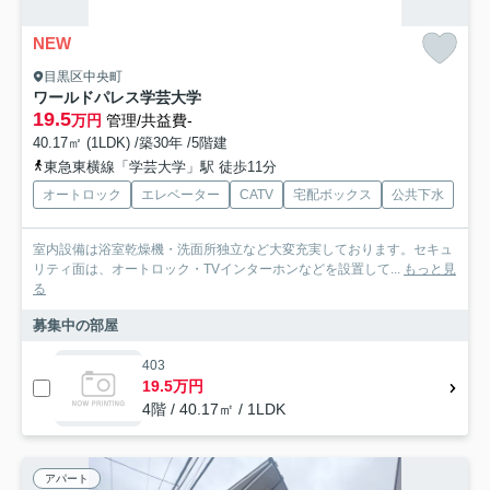
NEW
目黒区中央町
ワールドパレス学芸大学
19.5
万円
管理/共益費-
40.17㎡ (1LDK) /築30年 /5階建
東急東横線「学芸大学」駅 徒歩11分
オートロック
エレベーター
CATV
宅配ボックス
公共下水
室内設備は浴室乾燥機・洗面所独立など大変充実しております。セキュ
リティ面は、オートロック・TVインターホンなどを設置して...
もっと見
る
募集中の部屋
403
19.5万円
4階 / 40.17㎡ / 1LDK
アパート