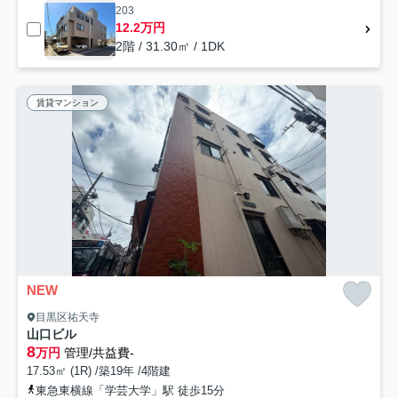
203
12.2万円
2階 / 31.30㎡ / 1DK
賃貸マンション
NEW
目黒区祐天寺
山口ビル
8
万円
管理/共益費-
17.53㎡ (1R) /築19年 /4階建
東急東横線「学芸大学」駅 徒歩15分