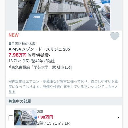
NEW
目黒区柿の木坂
AP494 メゾン・ド・スリジェ 205
7.98
万円
管理/共益費-
13.71㎡ (1R) /築42年 /5階建
東急東横線「学芸大学」駅 徒歩15分
室内設備はエアコン・冷蔵庫など豊富に揃っており、過ごしやすいお部
屋になっております。設備や外観が充実しているマンションで...
もっと
見る
募集中の部屋
205
7.98万円
2階 / 13.71㎡ / 1R