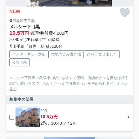
NEW
目黒区下目黒
メルシー下目黒
10.5
万円
管理/共益費4,000円
30.40㎡ (2K) /築32年 /3階建
山手線「目黒」駅 徒歩20分
インターネット対応
敷地内ごみ置き場
24時間ゴミ出し可
公共下水
メルシー下目黒：武蔵小山駅にも近くて便利。通話ボタンを押せば相手
の声が聞けるので、会話したうえで直接会うかを決められるイ...
もっと
見る
募集中の部屋
205
10.5万円
2階 / 30.40㎡ / 2K