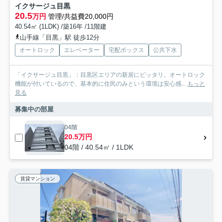
イクサージュ目黒
20.5
万円
管理/共益費20,000円
40.54㎡ (1LDK) /築16年 /11階建
山手線「目黒」駅 徒歩12分
オートロック
エレベーター
宅配ボックス
公共下水
「イクサージュ目黒」：目黒区エリアの新居にピッタリ。オートロック
機能が付いているので、基本的に住民のみという環境は安心感...
もっと
見る
募集中の部屋
04階
20.5万円
04階 / 40.54㎡ / 1LDK
賃貸マンション