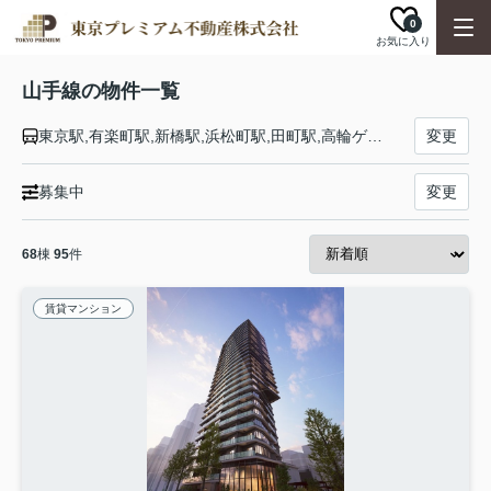
0
お気に入り
山手線の物件一覧
東京駅,有楽町駅,新橋駅,浜松町駅,田町駅,高輪ゲートウェイ駅,品川駅,大崎駅,五反田駅,目黒駅,恵比寿駅,渋谷駅,原宿駅,代々木駅,新宿駅,新大久保駅,高田馬場駅,目白駅,池袋駅,大塚駅,巣鴨駅,駒込駅,田端駅,西日暮里駅,日暮里駅,鶯谷駅,上野駅,御徒町駅,秋葉原駅,神田駅
変更
募集中
変更
68
棟
95
件
賃貸マンション