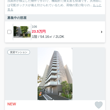
洗面所が独立した物件ですので、機能的で身支度も快適です。共用部に
は宅配ボックスが備え付けられているため、荷物の受け取りの...
もっと
見る
募集中の部屋
106
23.5万円
1階 / 54.16㎡ / 2LDK
賃貸マンション
NEW