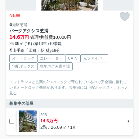
NEW
港区芝浦
パークアクシス芝浦
14.6
万円
管理/共益費10,000円
26.09㎡ (1K) /築13年 /10階建
山手線「田町」駅 徒歩9分
オートロック
エレベーター
CATV
光ファイバー
宅配ボックス
敷地内ごみ置き場
エントランスと玄関の2つのロックで守られているので安全面に優れて
いるオートロック機能があります。共用部には宅配ボックス・...
もっと
見る
募集中の部屋
203
14.6万円
2階 / 26.09㎡ / 1K