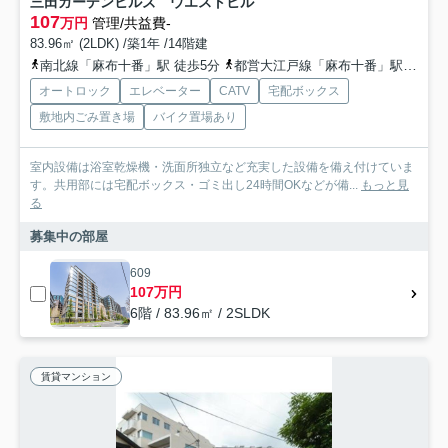
三田ガーデンヒルズ ウエストヒル
107
万円
管理/共益費-
83.96㎡ (2LDK) /築1年 /14階建
南北線「麻布十番」駅 徒歩5分
都営大江戸線「麻布十番」駅 徒歩5分
オートロック
エレベーター
CATV
宅配ボックス
敷地内ごみ置き場
バイク置場あり
室内設備は浴室乾燥機・洗面所独立など充実した設備を備え付けていま
す。共用部には宅配ボックス・ゴミ出し24時間OKなどが備...
もっと見
る
募集中の部屋
609
107万円
6階 / 83.96㎡ / 2SLDK
賃貸マンション