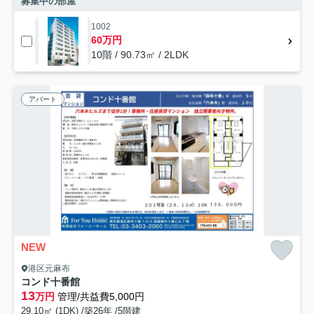
募集中の部屋
1002
60万円
10階 / 90.73㎡ / 2LDK
アパート
NEW
港区元麻布
コンド十番館
13
万円
管理/共益費5,000円
29.10㎡ (1DK) /築26年 /5階建