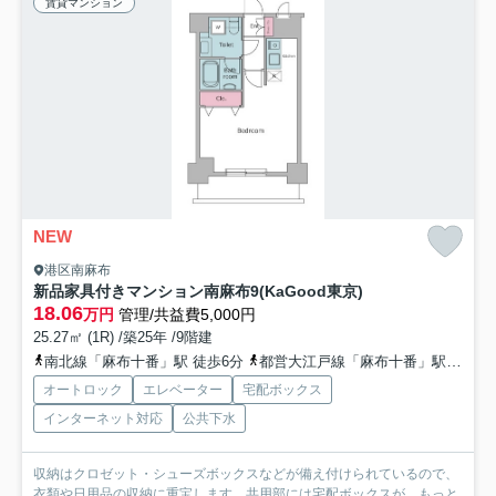
賃貸マンション
NEW
港区南麻布
新品家具付きマンション南麻布9(KaGood東京)
18.06
万円
管理/共益費5,000円
25.27㎡ (1R) /築25年 /9階建
南北線「麻布十番」駅 徒歩6分
都営大江戸線「麻布十番」駅 徒歩6分
オートロック
エレベーター
宅配ボックス
インターネット対応
公共下水
収納はクロゼット・シューズボックスなどが備え付けられているので、
衣類や日用品の収納に重宝します。共用部には宅配ボックスが...
もっと