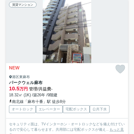
賃貸マンション
NEW
港区東麻布
パークウェル麻布
10.5
万円
管理/共益費-
18.32㎡ (1K) /築26年 /9階建
南北線「麻布十番」駅 徒歩8分
オートロック
エレベーター
宅配ボックス
公共下水
セキュリティ面は、TVインターホン・オートロックなどを備え付けてい
るので安心して暮らせます。共用部には宅配ボックスが備え...
もっと見