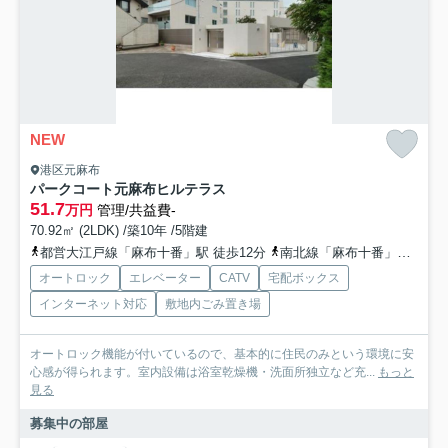
NEW
港区元麻布
パークコート元麻布ヒルテラス
51.7
万円
管理/共益費-
70.92㎡ (2LDK) /築10年 /5階建
都営大江戸線「麻布十番」駅 徒歩12分
南北線「麻布十番」駅 徒歩12分
オートロック
エレベーター
CATV
宅配ボックス
インターネット対応
敷地内ごみ置き場
オートロック機能が付いているので、基本的に住民のみという環境に安
心感が得られます。室内設備は浴室乾燥機・洗面所独立など充...
もっと
見る
募集中の部屋