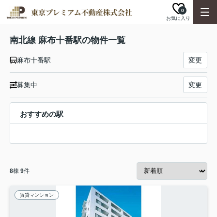
0
お気に入り
南北線 麻布十番駅の物件一覧
麻布十番駅
変更
募集中
変更
おすすめの駅
8
棟
9
件
賃貸マンション