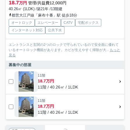
18.7
万円
管理/共益費12,000円
40.26㎡ (1LDK) /築21年 /13階建
都営大江戸線「麻布十番」駅 徒歩18分
オートロック
エレベーター
CATV
宅配ボックス
インターネット対応
公共下水
エントランスと玄関の2つのロックで守られているので安全面に優れて
いるオートロック機能があります。カビが生えやすく掃除が大...
もっと
見る
募集中の部屋
11階
18.7万円
11階 / 40.26㎡ / 1LDK
11階
18.7万円
11階 / 40.26㎡ / 1LDK