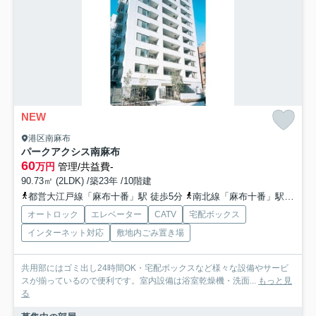
NEW
港区南麻布
パークアクシス南麻布
60
万円
管理/共益費-
90.73㎡ (2LDK) /築23年 /10階建
都営大江戸線「麻布十番」駅 徒歩5分
南北線「麻布十番」駅 徒歩5分
オートロック
エレベーター
CATV
宅配ボックス
インターネット対応
敷地内ごみ置き場
共用部にはゴミ出し24時間OK・宅配ボックスなど様々な設備やサービ
スが揃っているので便利です。室内設備は浴室乾燥機・洗面...
もっと見
る