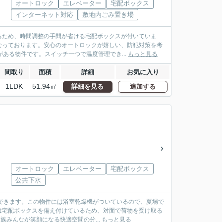
オートロック
エレベーター
宅配ボックス
インターネット対応
敷地内ごみ置き場
るため、時間調整の手間が省ける宅配ボックスが付いていま
なっております。安心のオートロックが嬉しい、防犯対策を考
ある物件です。スイッチ一つで温度管理でき...
もっと見る
間取り
面積
詳細
お気に入り
1LDK
51.94㎡
詳細を見る
追加する
オートロック
エレベーター
宅配ボックス
公共下水
できます。この物件には浴室乾燥機がついているので、夏場で
は宅配ボックスを備え付けているため、対面で荷物を受け取る
族みんなが笑顔になる快適空間の分...
もっと見る