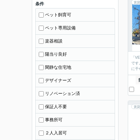
賃貸
条件
ペット飼育可
ペット専用設備
楽器相談
陽当り良好
「V
です
閑静な住宅地
に干
デザイナーズ
リノベーション済
保証人不要
賃貸
事務所可
２人入居可