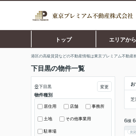
トップ
エリアか
港区の高級賃貸などの不動産情報は東京プレミアム不動産
下目黒の物件一覧
お
下目黒
変更
物件種別
芝
居住用
店舗
事務所
土地
その他事業用
6
6
棟
駐車場
賃貸