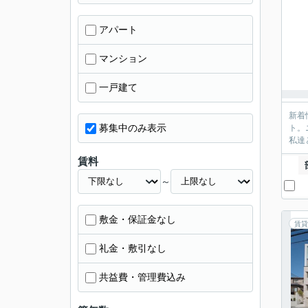
アパート
マンション
一戸建て
新着
募集中のみ表示
ト。
私達
賃料
～
敷金・保証金なし
賃貸
礼金・敷引なし
共益費・管理費込み