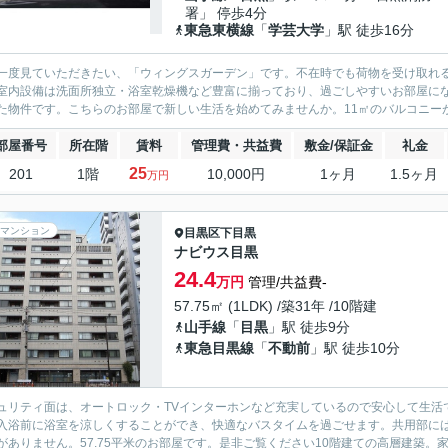
署」 停歩4分
東急東横線
「
学芸大学
」駅 徒歩16分
一度見ていただきたい、「ウィングスガーデン」です。不在時でも荷物を受け取れ
室内設備は洗面所独立・浴室乾燥機など豊富に揃っており、過ごしやすいお部屋に
た物件です。こちらのお部屋で新しい生活を始めてみませんか。11㎡のバルコニーが
部屋番号
所在階
賃料
管理費・共益費
敷金/保証金
礼金
25
201
1階
10,000円
1ヶ月
1.5ヶ月
万円
マンション
目黒区
下目黒
ナビウス目黒
24.4
万円
管理/共益費-
57.75㎡ (1LDK) /築31年 /10階建
山手線
「
目黒
」駅 徒歩9分
東急目黒線
「
不動前
」駅 徒歩10分
ュリティ面は、オートロック・TVインターホンなど充実しているので安心して生活
入浴前に浴室を涼しくすることができ、快適なバスタイムを過ごせます。共用部に
がありません。57.75平米のお部屋です。是非ご覧ください10階建ての高層建築。家