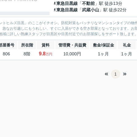
東急目黒線
「
不動前
」駅 徒歩13分
東急目黒線
「
武蔵小山
」駅 徒歩22分
ントヒルズ目黒」のここがイチオシ。防犯対策もバッチリなマンションタイプの物
。急なお引越しにもうれしい、すぐに入居ができる空き部屋となっております。お
地域に詳しい熟練スタッフが目黒区や目黒付近でのお部屋探しをサポート致します
部屋番号
所在階
賃料
管理費・共益費
敷金/保証金
礼金
9.8
806
8階
10,000円
1ヶ月
1ヶ月
万円
1