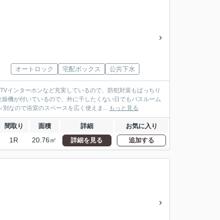
オートロック
宅配ボックス
公共下水
・TVインターホンなど充実しているので、防犯対策もばっちり
乾燥機が付いているので、外に干したくない日でもバスルーム
別なので浴室のスペースを広く使えま...
もっと見る
間取り
面積
詳細
お気に入り
1R
20.76㎡
詳細を見る
追加する