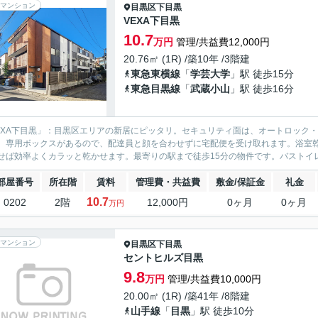
マンション
目黒区
下目黒
VEXA下目黒
10.7
万円
管理/共益費12,000円
20.76㎡ (1R) /築10年 /3階建
東急東横線
「
学芸大学
」駅 徒歩15分
東急目黒線
「
武蔵小山
」駅 徒歩16分
EXA下目黒」：目黒区エリアの新居にピッタリ。セキュリティ面は、オートロック
。専用ボックスがあるので、配達員と顔を合わせずに宅配便を受け取れます。浴室
せば効率よくカラッと乾かせます。最寄りの駅まで徒歩15分の物件です。バストイレ
部屋番号
所在階
賃料
管理費・共益費
敷金/保証金
礼金
10.7
0202
2階
12,000円
0ヶ月
0ヶ月
万円
マンション
目黒区
下目黒
セントヒルズ目黒
9.8
万円
管理/共益費10,000円
20.00㎡ (1R) /築41年 /8階建
山手線
「
目黒
」駅 徒歩10分