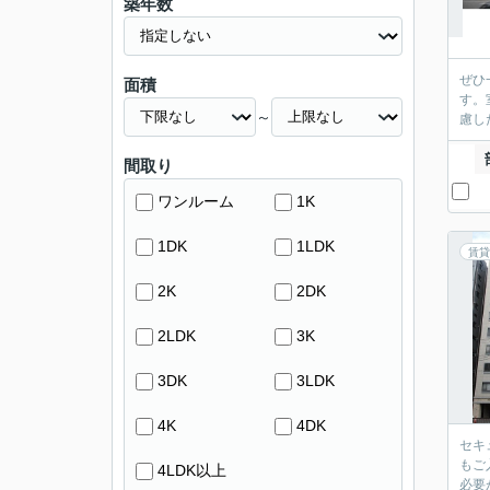
築年数
ぜひ
面積
す。
～
慮し
間取り
ワンルーム
1K
1DK
1LDK
賃貸
2K
2DK
2LDK
3K
3DK
3LDK
4K
4DK
セキ
もご
4LDK以上
必要