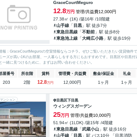
GraceCourtMeguro
12.8
万円
管理/共益費12,000円
27.38㎡ (1K) /築16年 /10階建
山手線
「
目黒
」駅 徒歩7分
東急目黒線
「
不動前
」駅 徒歩8分
東急池上線
「
大崎広小路
」駅 徒歩19分
情報：GraceCourtMeguroの空室情報ならコチラ。ぜひご覧いただきたい賃
ニーズが高い1Kのお部屋、一人暮らしをする方にもおすすめです。目黒区や目黒付
と一緒に見つけるために、まずはお問い合わせください。
部屋番号
所在階
賃料
管理費・共益費
敷金/保証金
礼金
12.8
203
2階
12,000円
1ヶ月
1ヶ月
万円
マンション
目黒区
下目黒
ウィングスガーデン
25
万円
管理/共益費10,000円
51.94㎡ (1LDK) /築15年 /4階建
東急目黒線
「
武蔵小山
」駅 徒歩16分
山手線
「
目黒
」駅 バス10分 「目黒消防