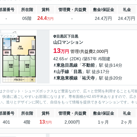
部屋番号
所在階
賃料
管理費・共益費
敷金/保証金
礼金
24.4
-
05階
-
24.4万円
24.4万円
万円
マンション
目黒区
下目黒
山口マンション
13
万円
管理/共益費2,000円
42.65㎡ (2DK) /築57年 /6階建
東急目黒線
「
不動前
」駅 徒歩14分
山手線
「
目黒
」駅 徒歩17分
東急東横線
「
祐天寺
」駅 徒歩20分
はクロゼット・シューズボックスなど豊富なので、広々と空間を利用することも可
、快適に過ごしやすいお部屋になります。専有面積が42.65平米ありますので、広
い。造りとデザインに関して、自信をもって情報を提供できるマンションです。キッチ
部屋番号
所在階
賃料
管理費・共益費
敷金/保証金
礼金
13
401
4階
2,000円
1ヶ月
2ヶ月
万円