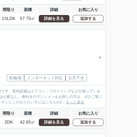
間取り
面積
詳細
お気に入り
1SLDK
57.75㎡
詳細を見る
追加する
駐輪場
インターネット対応
公共下水
能です。室内設備はエアコン・フローリングなどが揃っている
さは心配なし。南向きのマンションをお探しの方は、ぜひご覧く
ンにこだわりたい方にはこちらの2...
もっと見る
間取り
面積
詳細
お気に入り
2DK
42.65㎡
詳細を見る
追加する