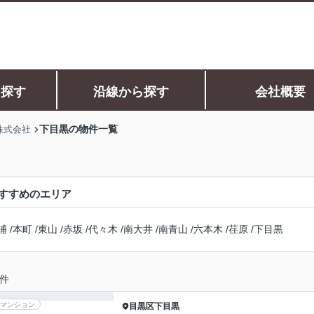
ら探す
沿線から探す
会社概要
下目黒の物件一覧
株式会社
すすめのエリア
浦
/
本町
/
東山
/
赤坂
/
代々木
/
南大井
/
南青山
/
六本木
/
荏原
/
下目黒
件
マンション
目黒区
下目黒