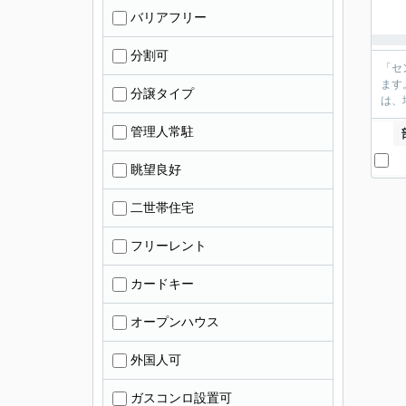
バリアフリー
分割可
「セ
ます
分譲タイプ
は、
管理人常駐
眺望良好
二世帯住宅
フリーレント
カードキー
オープンハウス
外国人可
ガスコンロ設置可