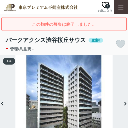
0
お気に入り
この物件の募集は終了しました。
パークアクシス渋谷桜丘サウス
空室0
-
管理/共益費 -
1
/
4