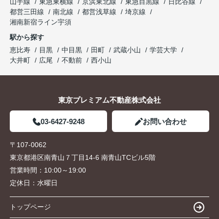
山手線
東急東横線
京浜東北線
東急目黒線
日比谷線
都営三田線
南北線
都営浅草線
埼京線
湘南新宿ライン宇須
駅から探す
恵比寿
目黒
中目黒
田町
武蔵小山
学芸大学
大井町
広尾
不動前
西小山
東京プレミアム不動産株式会社
03-6427-9248
お問い合わせ
〒107-0062
東京都港区南青山７丁目14-6 南青山TCビル5階
営業時間：
10:00～19:00
定休日：
水曜日
トップページ