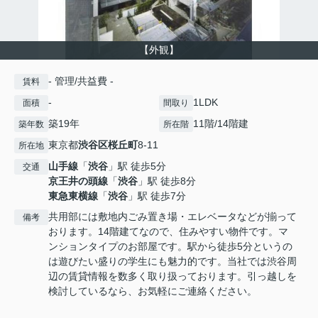
【外観】
- 管理/共益費 -
賃料
-
1LDK
面積
間取り
築19年
11階/14階建
築年数
所在階
東京都
渋谷区
桜丘町
8-11
所在地
山手線
「
渋谷
」駅 徒歩5分
交通
京王井の頭線
「
渋谷
」駅 徒歩8分
東急東横線
「
渋谷
」駅 徒歩7分
共用部には敷地内ごみ置き場・エレベータなどが揃って
備考
おります。14階建てなので、住みやすい物件です。マ
ンションタイプのお部屋です。駅から徒歩5分というの
は遊びたい盛りの学生にも魅力的です。当社では渋谷周
辺の賃貸情報を数多く取り扱っております。引っ越しを
検討しているなら、お気軽にご連絡ください。