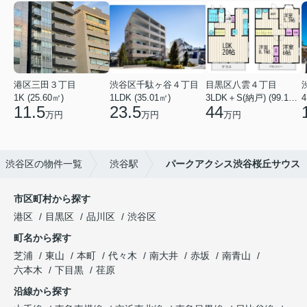
港区三田３丁目
渋谷区千駄ヶ谷４丁目
目黒区八雲４丁目
1K (25.60㎡)
1LDK (35.01㎡)
3LDK＋S(納戸) (99.16㎡)
4
11.5
23.5
44
万円
万円
万円
渋谷区の物件一覧
渋谷駅
パークアクシス渋谷桜丘サウス
市区町村から探す
港区
目黒区
品川区
渋谷区
町名から探す
芝浦
東山
本町
代々木
南大井
赤坂
南青山
六本木
下目黒
荏原
沿線から探す