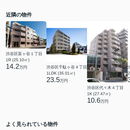
近隣の物件
渋谷区富ヶ谷１丁目
1R (25.10㎡)
14.2
渋谷区千駄ヶ谷４丁目
万円
1LDK (35.01㎡)
2
23.5
万円
渋谷区代々木４丁目
1K (27.47㎡)
10.6
万円
よく見られている物件