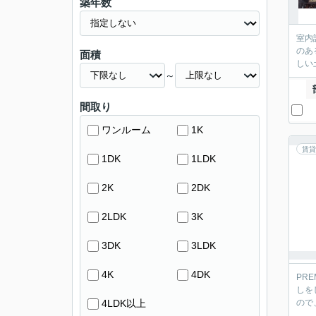
築年数
室内
のあ
面積
しい
～
間取り
ワンルーム
1K
賃貸
1DK
1LDK
2K
2DK
2LDK
3K
3DK
3LDK
4K
4DK
PR
しを
4LDK以上
ので