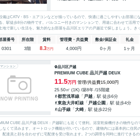
設備はCATV・BS・エアコンなどが揃っているので、快適に過ごしやすいお部屋
る、駅徒歩8分の物件です。バルコニー付きのマンションで、用途に合わせて活用
土地で新しい生活を。魅力的なお部屋を品川区エリアの戸越近で探しましょう。き
部屋番号
所在階
賃料
管理費・共益費
敷金/保証金
礼金
8.3
0301
3階
4,000円
0ヶ月
1ヶ月
万円
マンション
品川区
戸越
PREMIUM CUBE 品川戸越 DEUX
11.5
万円
管理/共益費15,000円
25.50㎡ (1K) /築8年 /15階建
都営浅草線
「
戸越
」駅 徒歩6分
東急大井町線
「
戸越公園
」駅 徒歩4分
山手線
「
大崎
」駅 徒歩22分
EMIUM CUBE 品川戸越 DEUX：戸越駅にも近くて便利。浴室乾燥機付きの物
しなくて済みます。オートロック機能が付いているので、建物内には基本的に住民
、配達員と顔を合わせずに宅配便を受け取れます。2つの調理を同時に進行できるので