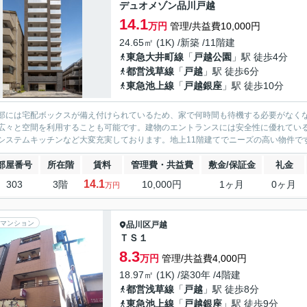
デュオメゾン品川戸越
14.1
万円
管理/共益費10,000円
24.65㎡ (1K) /新築 /11階建
東急大井町線
「
戸越公園
」駅 徒歩4分
都営浅草線
「
戸越
」駅 徒歩6分
東急池上線
「
戸越銀座
」駅 徒歩10分
部には宅配ボックスが備え付けられているため、家で何時間も待機する必要がなく
広々と空間を利用することも可能です。建物のエントランスには安全性に優れている
システムキッチンなど大変充実しております。地上11階建てでニーズの高い物件です
部屋番号
所在階
賃料
管理費・共益費
敷金/保証金
礼金
14.1
303
3階
10,000円
1ヶ月
0ヶ月
万円
マンション
品川区
戸越
ＴＳ１
8.3
万円
管理/共益費4,000円
18.97㎡ (1K) /築30年 /4階建
都営浅草線
「
戸越
」駅 徒歩8分
東急池上線
「
戸越銀座
」駅 徒歩9分