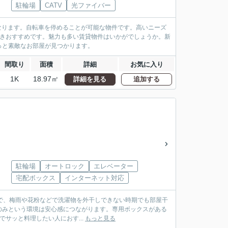
駐輪場
CATV
光ファイバー
になります。自転車を停めることが可能な物件です。高いニーズ
できおすすめです。魅力も多い賃貸物件はいかがでしょうか。新
っと素敵なお部屋が見つかります。
間取り
面積
詳細
お気に入り
1K
18.97㎡
詳細を見る
追加する
駐輪場
オートロック
エレベーター
宅配ボックス
インターネット対応
件なので、梅雨や花粉などで洗濯物を外干しできない時期でも部屋干
のみという環境は安心感につながります。専用ボックスがある
サッと料理したい人におす...
もっと見る