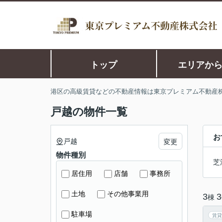
トップ
エリアか
港区の高級賃貸などの不動産情報は東京プレミアム不動産
戸越の物件一覧
お
戸越
変更
物件種別
芝
居住用
店舗
事務所
土地
その他事業用
3
3
棟
駐車場
賃貸