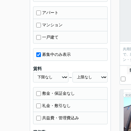
アパート
マンション
一戸建て
共用
募集中のみ表示
で、
ン・
賃料
～
敷金・保証金なし
賃貸
礼金・敷引なし
共益費・管理費込み