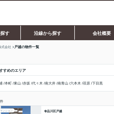
ら探す
沿線から探す
会社概要
戸越の物件一覧
株式会社
すすめのエリア
浦
/
本町
/
東山
/
赤坂
/
代々木
/
南大井
/
南青山
/
六本木
/
荏原
/
下目黒
件
マンション
品川区
戸越