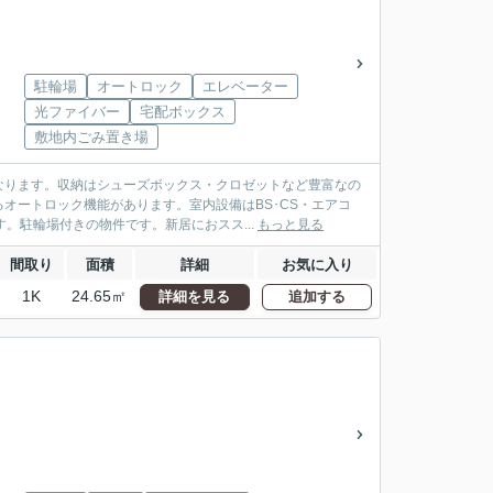
駐輪場
オートロック
エレベーター
光ファイバー
宅配ボックス
敷地内ごみ置き場
なります。収納はシューズボックス・クロゼットなど豊富なの
オートロック機能があります。室内設備はBS･CS・エアコ
。駐輪場付きの物件です。新居におスス...
もっと見る
間取り
面積
詳細
お気に入り
1K
24.65㎡
詳細を見る
追加する