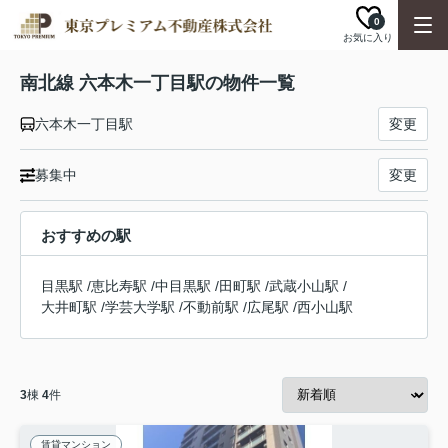
0
お気に入り
南北線 六本木一丁目駅の物件一覧
六本木一丁目駅
変更
募集中
変更
おすすめの駅
目黒駅
/
恵比寿駅
/
中目黒駅
/
田町駅
/
武蔵小山駅
/
大井町駅
/
学芸大学駅
/
不動前駅
/
広尾駅
/
西小山駅
3
棟
4
件
賃貸マンション