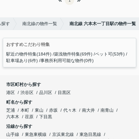
1
ら探す
南北線の物件一覧
南北線 六本木一丁目駅の物件一覧
おすすめこだわり特集
駅近の物件特集(184件)
築浅物件特集(69件)
ペット可(53件)
駐車場あり(6件)
事務所利用可能な物件(0件)
市区町村から探す
港区
渋谷区
品川区
目黒区
町名から探す
芝浦
本町
東山
赤坂
代々木
南大井
南青山
六本木
荏原
下目黒
沿線から探す
山手線
東急東横線
京浜東北線
東急目黒線