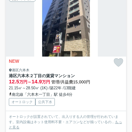
NEW
港区六本木
港区六本木２丁目の賃貸マンション
12.5
14.9
万円～
万円
管理/共益費15,000円
21.15㎡～28.50㎡ (1K) /築22年 /13階建
南北線「六本木一丁目」駅 徒歩4分
オートロック
公共下水
オートロックが設置されていて、出入りする人の管理が行われていま
す。室内設備はネット使用料不要・エアコンなどが揃っているの...
もっ
と見る