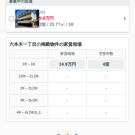
募集中の部屋
202
9.8万円
2階 / 25.77㎡ / 1R
六本木一丁目の掲載物件の家賃相場
家賃相場
空室件数
14.9万円
4室
1R～1K
-
-
1DK～1LDK
-
-
2K～2LDK
-
-
3K～3LDK
-
-
4K～4LDK以上