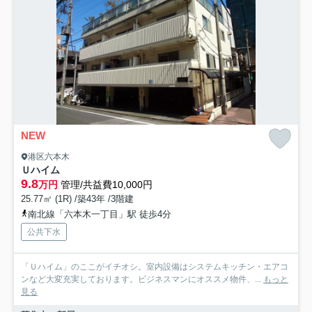
NEW
港区六本木
Ｕハイム
9.8
万円
管理/共益費10,000円
25.77㎡ (1R) /築43年 /3階建
南北線「六本木一丁目」駅 徒歩4分
公共下水
「Ｕハイム」のここがイチオシ。室内設備はシステムキッチン・エアコ
ンなど大変充実しております。ビジネスマンにオススメ物件、...
もっと
見る