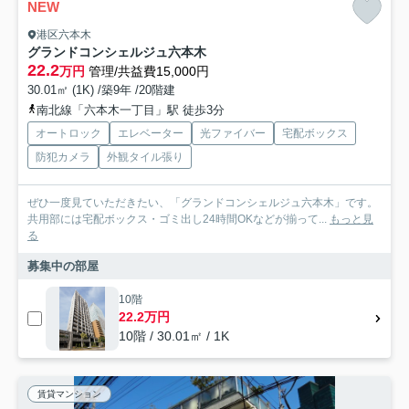
NEW
港区六本木
グランドコンシェルジュ六本木
22.2
万円
管理/共益費15,000円
30.01㎡ (1K) /築9年 /20階建
南北線「六本木一丁目」駅 徒歩3分
オートロック
エレベーター
光ファイバー
宅配ボックス
防犯カメラ
外観タイル張り
ぜひ一度見ていただきたい、「グランドコンシェルジュ六本木」です。
共用部には宅配ボックス・ゴミ出し24時間OKなどが揃って...
もっと見
る
募集中の部屋
10階
22.2万円
10階 / 30.01㎡ / 1K
賃貸マンション