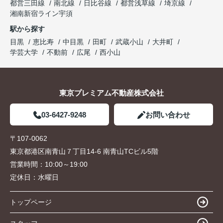
都営三田線
南北線
日比谷線
都営浅草線
埼京線
湘南新宿ライン宇須
駅から探す
目黒
恵比寿
中目黒
田町
武蔵小山
大井町
学芸大学
不動前
広尾
西小山
東京プレミアム不動産株式会社
03-6427-9248
お問い合わせ
〒107-0062
東京都港区南青山７丁目14-6 南青山TCビル5階
営業時間：
10:00～19:00
定休日：
水曜日
トップページ