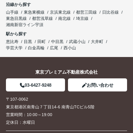
沿線から探す
山手線
東急東横線
京浜東北線
都営三田線
日比谷線
東急目黒線
都営浅草線
南北線
埼京線
湘南新宿ライン宇須
駅から探す
恵比寿
目黒
田町
中目黒
武蔵小山
大井町
学芸大学
白金高輪
広尾
西小山
東京プレミアム不動産株式会社
03-6427-9248
お問い合わせ
〒107-0062
東京都港区南青山７丁目14-6 南青山TCビル5階
営業時間：
10:00～19:00
定休日：
水曜日