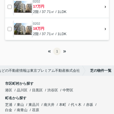
0202
17万円
2階 / 37.71㎡ / 1LDK
0202
18万円
2階 / 37.71㎡ / 1LDK
1
などの不動産情報は東京プレミアム不動産株式会社
芝の物件一覧
市区町村から探す
港区
品川区
目黒区
渋谷区
中野区
町名から探す
芝浦
東山
東品川
南大井
本町
代々木
赤坂
白金
南青山
荏原