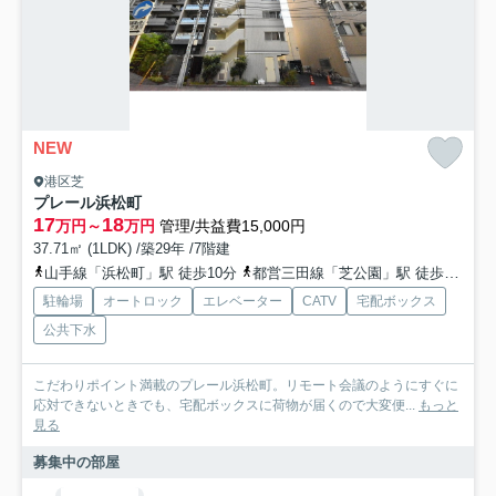
NEW
港区芝
プレール浜松町
17
18
万円～
万円
管理/共益費15,000円
37.71㎡ (1LDK) /築29年 /7階建
山手線「浜松町」駅 徒歩10分
都営三田線「芝公園」駅 徒歩4分
駐輪場
オートロック
エレベーター
CATV
宅配ボックス
公共下水
こだわりポイント満載のプレール浜松町。リモート会議のようにすぐに
応対できないときでも、宅配ボックスに荷物が届くので大変便...
もっと
見る
募集中の部屋