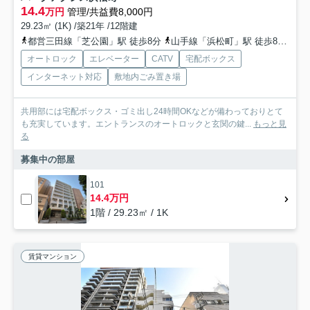
14.4
万円
管理/共益費8,000円
29.23㎡ (1K) /築21年 /12階建
都営三田線「芝公園」駅 徒歩8分
山手線「浜松町」駅 徒歩8分
京
オートロック
エレベーター
CATV
宅配ボックス
インターネット対応
敷地内ごみ置き場
共用部には宅配ボックス・ゴミ出し24時間OKなどが備わっておりとて
も充実しています。エントランスのオートロックと玄関の鍵...
もっと見
る
募集中の部屋
101
14.4万円
1階 / 29.23㎡ / 1K
賃貸マンション