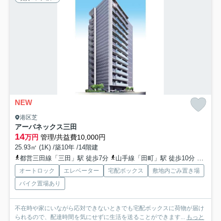
NEW
港区芝
アーバネックス三田
14
万円
管理/共益費10,000円
25.93㎡ (1K) /築10年 /14階建
都営三田線「三田」駅 徒歩7分
山手線「田町」駅 徒歩10分
都営浅
オートロック
エレベーター
宅配ボックス
敷地内ごみ置き場
バイク置場あり
不在時や家にいながら応対できないときでも宅配ボックスに荷物が届け
られるので、配達時間を気にせずに生活を送ることができます...
もっと