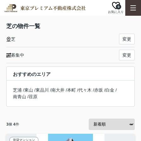
0
お気に入り
芝の物件一覧
芝
変更
募集中
変更
おすすめのエリア
芝浦
/
東山
/
東品川
/
南大井
/
本町
/
代々木
/
赤坂
/
白金
/
南青山
/
荏原
3
棟
4
件
賃貸マンション