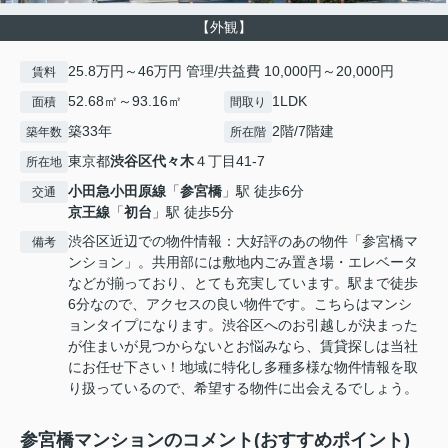
【外観】
25.8万円～46万円 管理/共益費 10,000円～20,000円
賃料
52.68㎡～93.16㎡
1LDK
面積
間取り
築33年
2階/7階建
築年数
所在階
東京都
渋谷区
代々木
４丁目41-7
所在地
小田急小田原線
「
参宮橋
」駅 徒歩6分
交通
京王線
「
初台
」駅 徒歩5分
渋谷区近辺での物件情報：大好評のあの物件「参宮橋マ
備考
ンション」。共用部には敷地内ごみ置き場・エレベータ
などが揃っており、とても充実しています。駅まで徒歩
6分なので、アクセスの良い物件です。こちらはマンシ
ョンタイプになります。渋谷区へのお引越しが決まった
が住まいが見つからないとお悩みなら、賃貸探しは当社
にお任せ下さい！地域に特化し多種多様な物件情報を取
り扱っているので、希望する物件に出会えるでしょう。
参宮橋マンションのコメント(おすすめポイント)