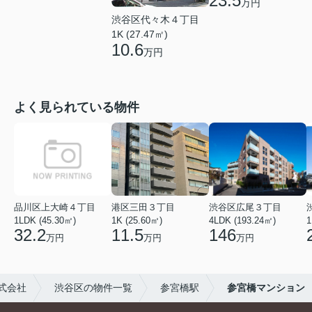
23.5
万円
渋谷区代々木４丁目
1K (27.47㎡)
10.6
万円
よく見られている物件
品川区上大崎４丁目
港区三田３丁目
渋谷区広尾３丁目
1LDK (45.30㎡)
1K (25.60㎡)
4LDK (193.24㎡)
1
32.2
11.5
146
万円
万円
万円
式会社
渋谷区の物件一覧
参宮橋駅
参宮橋マンション