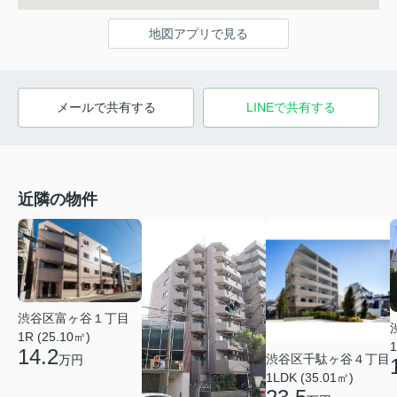
地図アプリで見る
メールで共有する
LINEで共有する
近隣の物件
渋谷区富ヶ谷１丁目
1R (25.10㎡)
1
14.2
渋谷区千駄ヶ谷４丁目
万円
1LDK (35.01㎡)