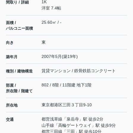
1K
間取り / 詳細
洋室 7.4帖
25.60㎡ / -
面積 /
バルコニー面積
東
向き
2007年5月(築19年)
築年月
賃貸マンション / 鉄骨鉄筋コンクリート
種別 / 建物構造
802 / 8階 / 11階建 地下1階
部屋 /
所在階 / 階建て
東京都
港区
三田
３丁目9-10
所在地
都営浅草線
「
泉岳寺
」駅 徒歩2分
交通
山手線
「
高輪ゲートウェイ
」駅 徒歩9分
都営三田線
「
三田
」駅 徒歩10分