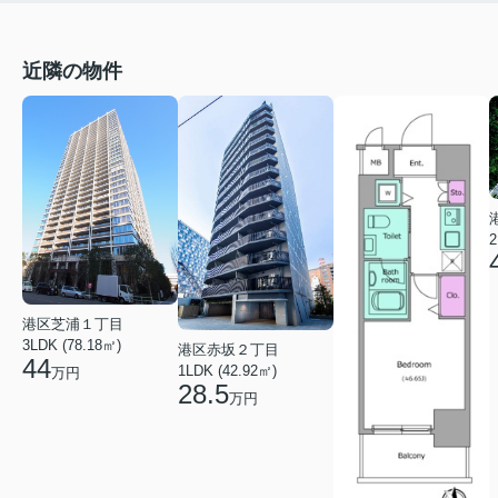
近隣の物件
2
港区芝浦１丁目
3LDK (78.18㎡)
港区赤坂２丁目
44
1LDK (42.92㎡)
万円
28.5
万円