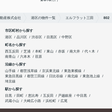
動産株式会社
港区の物件一覧
エルフラット三田
802
市区町村から探す
港区
品川区
渋谷区
目黒区
中野区
町名から探す
西五反田
芝浦
本町
東山
赤坂
南大井
代々木
南青山
六本木
荏原
沿線から探す
山手線
都営浅草線
京浜東北線
東急東横線
東急目黒線
都営三田線
日比谷線
南北線
東急池上線
埼京線
駅から探す
目黒
田町
恵比寿
五反田
戸越銀座
中目黒
武蔵小山
大崎広小路
浜松町
広尾