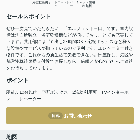
浴室乾燥機
オートロッ
エレベータ
ネット使用
ク
ー
料無料
セールスポイント
ぜひ一度見ていただきたい、「エルフラット三田」です。室内設
備は洗面所独立・浴室乾燥機などが揃っており、とても充実して
います。共用部にはゴミ出し24時間OK・宅配ボックスなど様々
な設備やサービスが揃っているので便利です。エレベーター付き
物件です。これからの新生活で失敗できないお部屋探し。港区や
都営浅草線泉岳寺付近でお探しなら、信頼と安心の当社へご連絡
をお待ちしております。
ポイント
駅徒歩10分以内
宅配ボックス
2沿線利用可
TVインターホ
ン
エレベーター
お問い合わせ
無料
地図