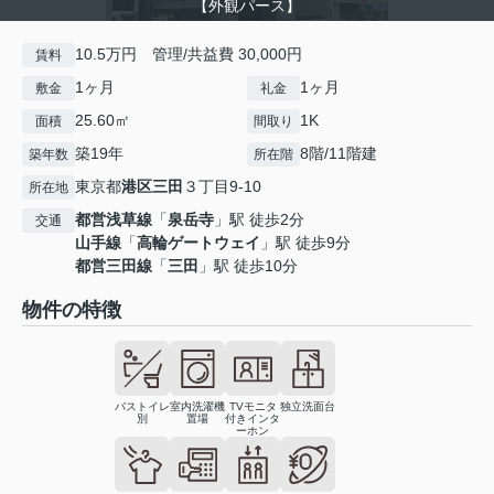
【外観パース】
10.5万円 管理/共益費 30,000円
賃料
1ヶ月
1ヶ月
敷金
礼金
25.60㎡
1K
面積
間取り
築19年
8階/11階建
築年数
所在階
東京都
港区
三田
３丁目9-10
所在地
都営浅草線
「
泉岳寺
」駅 徒歩2分
交通
山手線
「
高輪ゲートウェイ
」駅 徒歩9分
都営三田線
「
三田
」駅 徒歩10分
物件の特徴
バストイレ
室内洗濯機
TVモニタ
独立洗面台
別
置場
付きインタ
ーホン