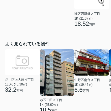
港区西新橋２丁目
1K (21.37㎡)
18.52
万円
よく見られている物件
品川区上大崎４丁目
中野区南台３丁目
1LDK (45.30㎡)
1K (19.44㎡)
4
32.2
6.6
万円
万円
港区三田３丁目
1K (25.60㎡)
10.5
万円