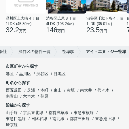
品川区上大崎４丁目
渋谷区広尾３丁目
渋谷区千駄ヶ谷４丁目
1LDK (45.30㎡)
4LDK (193.24㎡)
1LDK (35.01㎡)
1
32.2
146
23.5
万円
万円
万円
会社
渋谷区の物件一覧
笹塚駅
アイ・エヌ・ジー笹塚
市区町村から探す
港区
品川区
渋谷区
目黒区
町名から探す
西五反田
芝浦
本町
東山
赤坂
南大井
代々木
南青山
六本木
荏原
沿線から探す
山手線
京浜東北線
都営浅草線
東急東横線
東急目黒線
日比谷線
南北線
都営三田線
東急池上線
埼京線