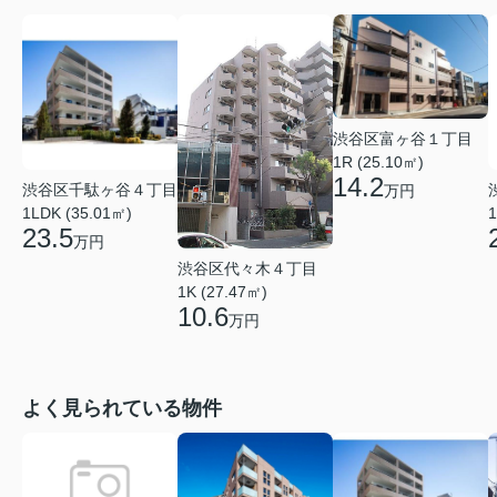
渋谷区富ヶ谷１丁目
1R (25.10㎡)
14.2
渋谷区千駄ヶ谷４丁目
万円
1LDK (35.01㎡)
1
23.5
万円
渋谷区代々木４丁目
1K (27.47㎡)
10.6
万円
よく見られている物件