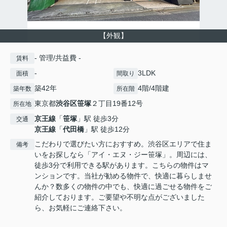
【外観】
- 管理/共益費 -
賃料
-
3LDK
面積
間取り
築42年
4階/4階建
築年数
所在階
東京都
渋谷区
笹塚
２丁目19番12号
所在地
京王線
「
笹塚
」駅 徒歩3分
交通
京王線
「
代田橋
」駅 徒歩12分
こだわりで選びたい方におすすめ。渋谷区エリアで住ま
備考
いをお探しなら「アイ・エヌ・ジー笹塚」。周辺には、
徒歩3分で利用できる駅があります。こちらの物件はマ
ンションです。当社が勧める物件で、快適に暮らしませ
んか？数多くの物件の中でも、快適に過ごせる物件をご
紹介しております。ご要望や不明な点がございました
ら、お気軽にご連絡下さい。