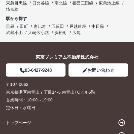
東急目黒線
日比谷線
南北線
都営三田線
東急池上線
埼京線
駅から探す
目黒
田町
恵比寿
五反田
戸越銀座
中目黒
武蔵小山
大崎広小路
浜松町
広尾
東京プレミアム不動産株式会社
03-6427-9248
お問い合わせ
〒107-0062
東京都港区南青山７丁目14-6 南青山TCビル5階
営業時間：
10:00～19:00
定休日：
水曜日
トップページ