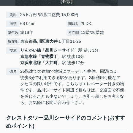
【外観】
25.5万円 管理/共益費 15,000円
賃料
68.04㎡
2LDK
面積
間取り
築18年
13階/26階建
築年数
所在階
東京都
品川区
東大井
１丁目11-25
所在地
りんかい線
「
品川シーサイド
」駅 徒歩3分
交通
京急本線
「
青物横丁
」駅 徒歩10分
京浜東北線
「
大井町
」駅 徒歩17分
26階建ての建物で地域にマッチした物件。周辺には、
備考
徒歩3分で利用できる駅があります。2駅利用可能なア
クセスの良い物件です。こちらはエレベーター付きの物
件です。品川シーサイド周辺で暮らせば、交通面で不便
を感じることも少ないでしょう。お引っ越しをお考えな
ら、お気軽にお問い合わせ下さい。
クレストタワー品川シーサイドのコメント(おすす
めポイント)