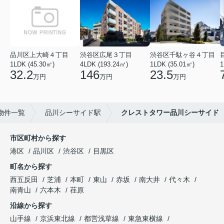
品川区上大崎４丁目
渋谷区広尾３丁目
渋谷区千駄ヶ谷４丁目
1LDK (45.30㎡)
4LDK (193.24㎡)
1LDK (35.01㎡)
1
32.2
146
23.5
万円
万円
万円
物件一覧
品川シーサイド駅
クレストタワー品川シーサイド
市区町村から探す
港区
品川区
渋谷区
目黒区
町名から探す
西五反田
芝浦
本町
東山
赤坂
南大井
代々木
南青山
六本木
荏原
沿線から探す
山手線
京浜東北線
都営浅草線
東急東横線