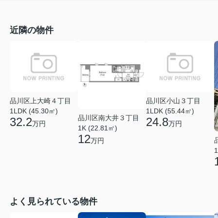
近隣の物件
品川区上大崎４丁目
品川区小山３丁目
1LDK (45.30㎡)
1LDK (55.44㎡)
品川区南大井３丁目
32.2
24.8
万円
万円
1K (22.81㎡)
12
万円
1
よく見られている物件