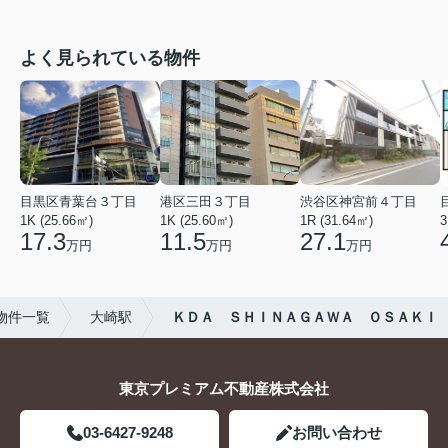
よく見られている物件
目黒区青葉台３丁目
港区三田３丁目
渋谷区神宮前４丁目
1K (25.66㎡)
1K (25.60㎡)
1R (31.64㎡)
17.3
11.5
27.1
万円
万円
万円
物件一覧
大崎駅
ＫＤＡ ＳＨＩＮＡＧＡＷＡ ＯＳＡＫＩ
東京プレミアム不動産株式会社
03-6427-9248
お問い合わせ