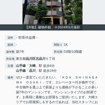
【外観】建物外観 ※2024年6月撮影
- 管理/共益費 -
賃料
-
1K
面積
間取り
築7年
03階/10階建
築年数
所在階
東京都
品川区
北品川
５丁目
所在地
山手線
「
大崎
」駅 徒歩6分
交通
山手線
「
品川
」駅 徒歩19分
ぜひ一度見ていただきたい、「ＫＤＡ ＳＨＩＮＡＧＡ
備考
ＷＡ ＯＳＡＫＩ」です。エレベーター付き物件です。
中古物件を選ぶ上で新築よりも価格が下がることが多い
築7年のマンションです。マンションタイプのお部屋で
す。お客様に素敵なお部屋をご提供いたします。大崎エ
リアでお部屋探しをするのであれば、当社スタッフにお