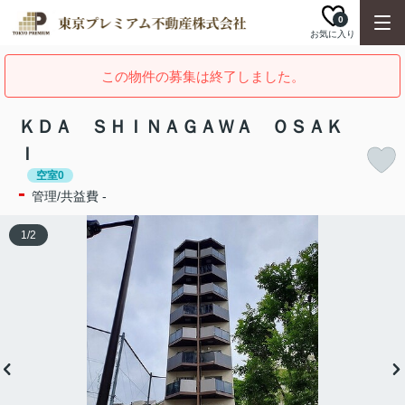
0
お気に入り
この物件の募集は終了しました。
ＫＤＡ ＳＨＩＮＡＧＡＷＡ ＯＳＡＫ
Ｉ
空室0
-
管理/共益費 -
1
/
2