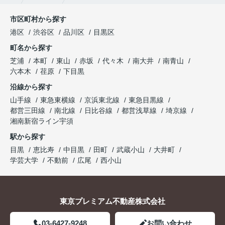
市区町村から探す
港区
渋谷区
品川区
目黒区
町名から探す
芝浦
本町
東山
赤坂
代々木
南大井
南青山
六本木
荏原
下目黒
沿線から探す
山手線
東急東横線
京浜東北線
東急目黒線
都営三田線
南北線
日比谷線
都営浅草線
埼京線
湘南新宿ライン宇須
駅から探す
目黒
恵比寿
中目黒
田町
武蔵小山
大井町
学芸大学
不動前
広尾
西小山
東京プレミアム不動産株式会社
03-6427-9248
お問い合わせ