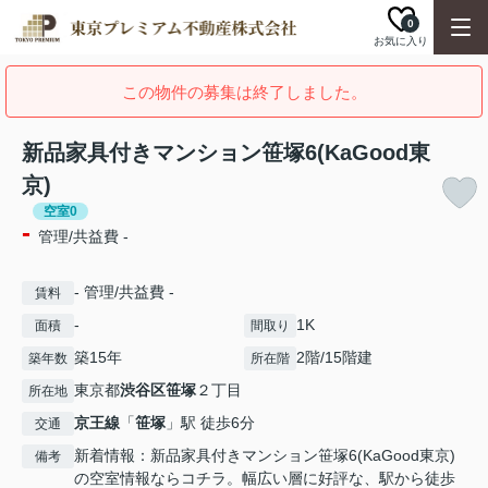
0
お気に入り
この物件の募集は終了しました。
新品家具付きマンション笹塚6(KaGood東
京)
空室0
-
管理/共益費 -
- 管理/共益費 -
賃料
-
1K
面積
間取り
築15年
2階/15階建
築年数
所在階
東京都
渋谷区
笹塚
２丁目
所在地
京王線
「
笹塚
」駅 徒歩6分
交通
新着情報：新品家具付きマンション笹塚6(KaGood東京)
備考
の空室情報ならコチラ。幅広い層に好評な、駅から徒歩