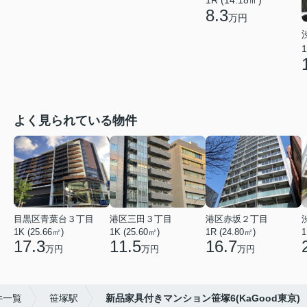
1R (14.18㎡)
8.3
万円
1
よく見られている物件
目黒区青葉台３丁目
港区三田３丁目
港区赤坂２丁目
1K (25.66㎡)
1K (25.60㎡)
1R (24.80㎡)
1
17.3
11.5
16.7
万円
万円
万円
件一覧
笹塚駅
新品家具付きマンション笹塚6(KaGood東京)