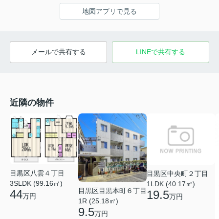
地図アプリで見る
メールで共有する
LINEで共有する
近隣の物件
目黒区八雲４丁目
目黒区中央町２丁目
3SLDK (99.16㎡)
1LDK (40.17㎡)
目黒区目黒本町６丁目
44
19.5
万円
万円
1R (25.18㎡)
9.5
万円