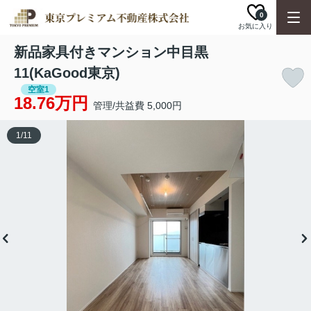
0
お気に入り
新品家具付きマンション中目黒
11(KaGood東京)
空室1
18.76万円
管理/共益費 5,000円
1
/
11