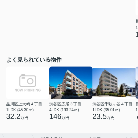
1
よく見られている物件
品川区上大崎４丁目
渋谷区広尾３丁目
渋谷区千駄ヶ谷４丁目
1LDK (45.30㎡)
4LDK (193.24㎡)
1LDK (35.01㎡)
1
32.2
146
23.5
万円
万円
万円