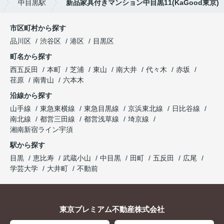
中目黒駅
新品家具付きマンション中目黒11(KaGood東京)
市区町村から探す
品川区
渋谷区
港区
目黒区
町名から探す
西五反田
本町
芝浦
東山
南大井
代々木
赤坂
荏原
南青山
六本木
沿線から探す
山手線
東急東横線
東急目黒線
京浜東北線
日比谷線
南北線
都営三田線
都営浅草線
埼京線
湘南新宿ライン宇須
駅から探す
目黒
恵比寿
武蔵小山
中目黒
田町
五反田
広尾
学芸大学
大井町
不動前
東京プレミアム不動産株式会社