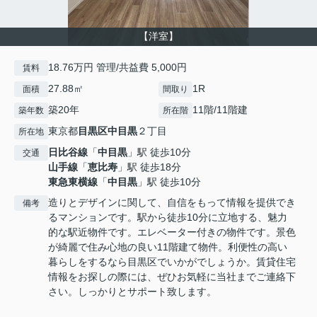
【洋室】
18.76万円 管理/共益費 5,000円
賃料
27.88㎡
1R
面積
間取り
築20年
11階/11階建
築年数
所在階
東京都
目黒区
中目黒
２丁目
所在地
日比谷線
「
中目黒
」駅 徒歩10分
交通
山手線
「
恵比寿
」駅 徒歩18分
東急東横線
「
中目黒
」駅 徒歩10分
造りとデザインに関して、自信をもって情報を提供でき
備考
るマンションです。駅から徒歩10分に立地する、魅力
的な駅近物件です。エレベーター付きの物件です。景色
が綺麗で住み心地の良い11階建て物件。利便性の高い
暮らしをするなら目黒区でいかがでしょうか。賃貸住宅
情報をお探しの際には、ぜひお気軽に当社までご連絡下
さい。しっかりとサポート致します。