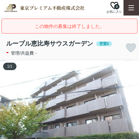
0
お気に入り
この物件の募集は終了しました。
ルーブル恵比寿サウスガーデン
空室0
-
管理/共益費 -
1
/
1