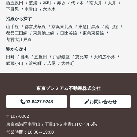
西五反田
芝浦
本町
赤坂
代々木
南大井
大井
下目黒
南青山
六本木
沿線から探す
山手線
都営浅草線
京浜東北線
東急目黒線
南北線
都営三田線
東急池上線
日比谷線
東急東横線
都営大江戸線
駅から探す
田町
目黒
五反田
戸越銀座
恵比寿
大崎広小路
武蔵小山
浜松町
広尾
大井町
東京プレミアム不動産株式会社
03-6427-9248
お問い合わせ
〒107-0062
東京都港区南青山７丁目14-6 南青山TCビル5階
営業時間：
10:00～19:00