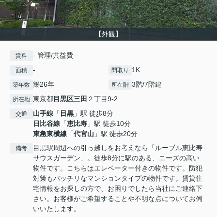
【外観】
- 管理/共益費 -
賃料
-
1K
面積
間取り
築26年
3階/7階建
築年数
所在階
東京都
目黒区
三田
２丁目9-2
所在地
山手線
「
目黒
」駅 徒歩8分
交通
日比谷線
「
恵比寿
」駅 徒歩10分
東急東横線
「
代官山
」駅 徒歩20分
目黒駅周辺への引っ越しをお考えなら「ルーブル恵比寿
備考
サウスガーデン」。徒歩8分に駅のある、ニーズの高い
物件です。こちらはエレベーター付きの物件です。防犯
対策もバッチリなマンションタイプの物件です。賃貸住
宅情報をお探しの方で、お困りでしたら当社にご連絡下
さい。お客様がご希望することや不明な点についてお伺
いいたします。