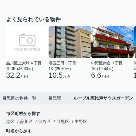
よく見られている物件
品川区上大崎４丁目
港区三田３丁目
中野区南台３丁目
1LDK (45.30㎡)
1K (25.60㎡)
1K (19.44㎡)
4
32.2
10.5
6.6
万円
万円
万円
目黒区の物件一覧
目黒駅
ルーブル恵比寿サウスガーデン
市区町村から探す
港区
品川区
渋谷区
目黒区
中野区
町名から探す