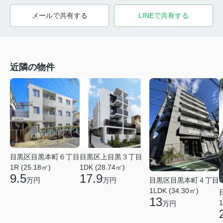
メールで共有する
LINEで共有する
近隣の物件
目黒区目黒本町６丁目
目黒区上目黒３丁目
1R (25.18㎡)
1DK (28.74㎡)
9.5
17.9
目黒区目黒本町４丁目
万円
万円
1LDK (34.30㎡)
13
1
万円