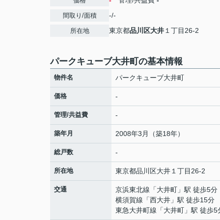
-
管理/共益費
-
価格
-/-
間取り/面積
東京都
品川区
大井
１丁目26-2
所在地
パークキューブ大井町の基本情報
物件名
パークキューブ大井町
価格
-
管理/共益費
-
築年月
2008年3月（築18年）
総戸数
-
所在地
東京都
品川区
大井
１丁目26-2
交通
京浜東北線
「
大井町
」駅 徒歩5分
横須賀線
「
西大井
」駅 徒歩15分
東急大井町線
「
大井町
」駅 徒歩5