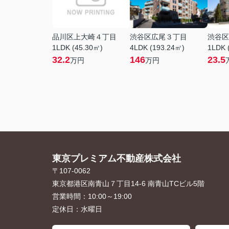
品川区上大崎４丁目
渋谷区広尾３丁目
渋谷区
1LDK (45.30㎡)
4LDK (193.24㎡)
1LDK 
32.2
146
23.5
万円
万円
東京プレミアム不動産株式会社
〒107-0062
東京都港区南青山７丁目14-6 南青山TCビル5階
営業時間：
10:00～19:00
定休日：
水曜日