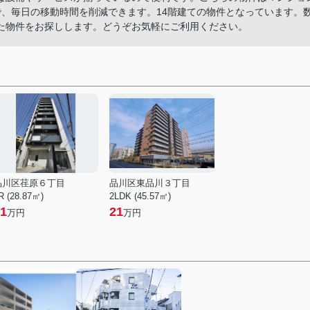
で、毎日の移動時間を削減できます。14階建ての物件となっています。
た物件をお探しします。どうぞお気軽にご利用ください。
品川区荏原６丁目
品川区東品川３丁目
R (28.87㎡)
2LDK (45.57㎡)
1
21
万円
万円