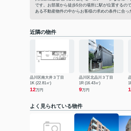
です。お部屋から徒歩5分の場所に駅が位置するの
ある不動産物件の中からお客様の求めの条件に合っ
近隣の物件
品川区南大井３丁目
品川区北品川３丁目
1K (22.81㎡)
1R (16.43㎡)
1
12
9
1
万円
万円
よく見られている物件