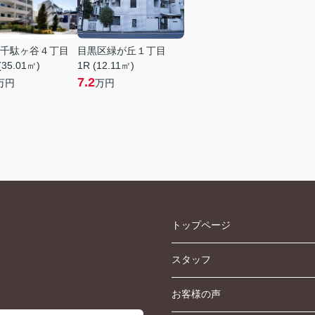
千駄ヶ谷４丁目
目黒区緑が丘１丁目
(35.01㎡)
1R (12.11㎡)
7.2
万円
万円
トップページ
スタッフ
お客様の声