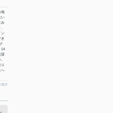
心地
はい
ごみ
り、
イン
でき
ク
14
賃貸
い。
取り
社へ
の見方
ン