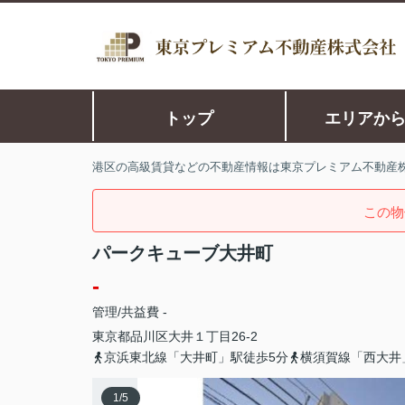
トップ
エリアか
港区の高級賃貸などの不動産情報は東京プレミアム不動産
この物
パークキューブ大井町
-
管理/共益費 -
東京都
品川区
大井
１丁目26-2
京浜東北線「大井町」駅徒歩5分
横須賀線「西大井
1
/
5