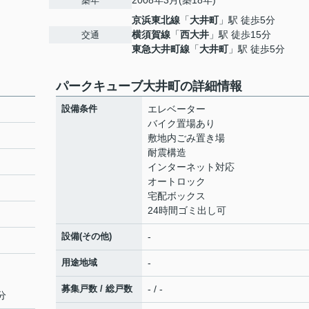
2008年3月(築18年)
築年
京浜東北線
「
大井町
」駅 徒歩5分
横須賀線
「
西大井
」駅 徒歩15分
交通
東急大井町線
「
大井町
」駅 徒歩5分
パークキューブ大井町の詳細情報
設備条件
エレベーター
バイク置場あり
敷地内ごみ置き場
耐震構造
インターネット対応
オートロック
宅配ボックス
24時間ゴミ出し可
設備(その他)
-
用途地域
-
募集戸数 / 総戸数
- / -
分