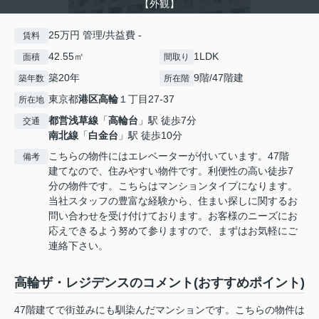
【外観】
25万円 管理/共益費 -
賃料
42.55㎡
1LDK
面積
間取り
築20年
9階/47階建
築年数
所在階
東京都
港区
高輪
１丁目27-37
所在地
都営浅草線
「
高輪台
」駅 徒歩7分
交通
南北線
「
白金台
」駅 徒歩10分
こちらの物件にはエレベーターが付いています。47階
備考
建てなので、住みやすい物件です。利便性の高い徒歩7
分の物件です。こちらはマンションタイプになります。
当社スタッフの豊富な経験から、住まい探しに関するお
問い合わせを受け付けております。お客様のニーズにお
応えできるよう努めて参りますので、まずはお気軽にご
連絡下さい。
高輪ザ・レジデンスのコメント(おすすめポイント)
47階建てで街並みにも馴染んだマンションです。こちらの物件は