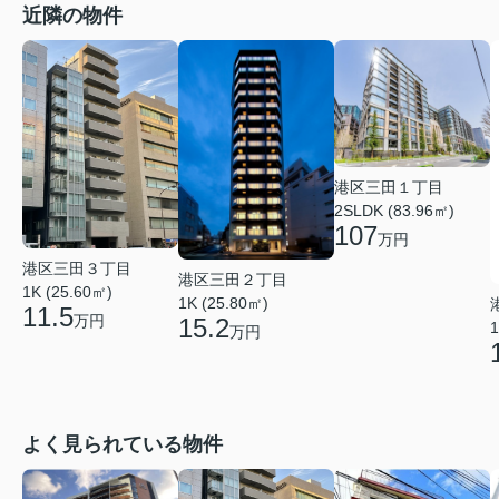
近隣の物件
港区三田１丁目
2SLDK (83.96㎡)
107
万円
港区三田３丁目
港区三田２丁目
1K (25.60㎡)
1K (25.80㎡)
11.5
万円
15.2
1
万円
よく見られている物件