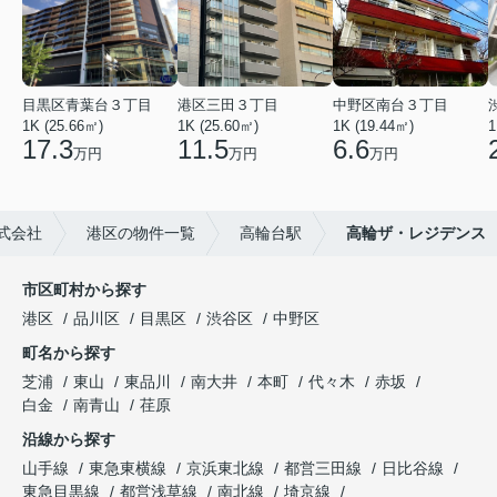
目黒区青葉台３丁目
港区三田３丁目
中野区南台３丁目
1K (25.66㎡)
1K (25.60㎡)
1K (19.44㎡)
1
17.3
11.5
6.6
万円
万円
万円
式会社
港区の物件一覧
高輪台駅
高輪ザ・レジデンス
市区町村から探す
港区
品川区
目黒区
渋谷区
中野区
町名から探す
芝浦
東山
東品川
南大井
本町
代々木
赤坂
白金
南青山
荏原
沿線から探す
山手線
東急東横線
京浜東北線
都営三田線
日比谷線
東急目黒線
都営浅草線
南北線
埼京線