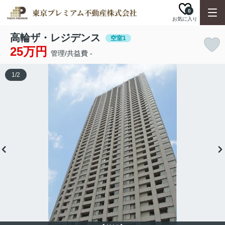
0
お気に入り
高輪ザ・レジデンス
空室1
25万円
管理/共益費 -
1
/
2