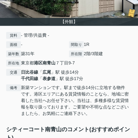
【外観】
- 管理/共益費 -
賃料
-
1R
面積
間取り
築31年
2階/3階建
築年数
所在階
東京都
港区
南青山
７丁目9-7
所在地
日比谷線
「
広尾
」駅 徒歩14分
交通
千代田線
「
表参道
」駅 徒歩17分
新築マンションです。駅まで徒歩14分に立地する物件
備考
です。港区エリアにある賃貸情報のことなら、地域に密
着した当社へお任せ下さい。当社は、多種多様な賃貸情
報を取り扱っております。ご要望や不明な点などござい
ましたら、お気軽にご連絡下さい。
シティーコート南青山のコメント(おすすめポイン
ト)