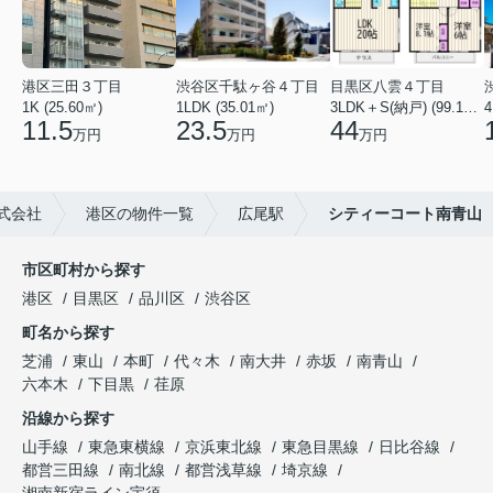
港区三田３丁目
渋谷区千駄ヶ谷４丁目
目黒区八雲４丁目
1K (25.60㎡)
1LDK (35.01㎡)
3LDK＋S(納戸) (99.16㎡)
4
11.5
23.5
44
万円
万円
万円
式会社
港区の物件一覧
広尾駅
シティーコート南青山
市区町村から探す
港区
目黒区
品川区
渋谷区
町名から探す
芝浦
東山
本町
代々木
南大井
赤坂
南青山
六本木
下目黒
荏原
沿線から探す
山手線
東急東横線
京浜東北線
東急目黒線
日比谷線
都営三田線
南北線
都営浅草線
埼京線
湘南新宿ライン宇須