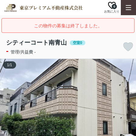
0
お気に入り
この物件の募集は終了しました。
シティーコート南青山
空室0
-
管理/共益費 -
1
/
1