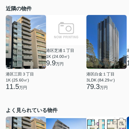
近隣の物件
港区芝浦１丁目
1K (24.00㎡)
1
9.9
万円
港区三田３丁目
港区白金１丁目
1K (25.60㎡)
3LDK (84.29㎡)
11.5
79.3
万円
万円
よく見られている物件