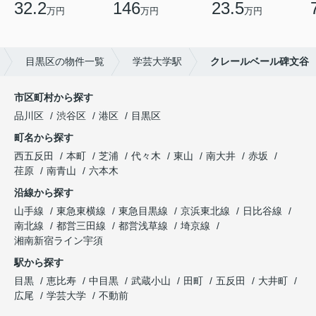
32.2
146
23.5
万円
万円
万円
目黒区の物件一覧
学芸大学駅
クレールベール碑文谷
市区町村から探す
品川区
渋谷区
港区
目黒区
町名から探す
西五反田
本町
芝浦
代々木
東山
南大井
赤坂
荏原
南青山
六本木
沿線から探す
山手線
東急東横線
東急目黒線
京浜東北線
日比谷線
南北線
都営三田線
都営浅草線
埼京線
湘南新宿ライン宇須
駅から探す
目黒
恵比寿
中目黒
武蔵小山
田町
五反田
大井町
広尾
学芸大学
不動前