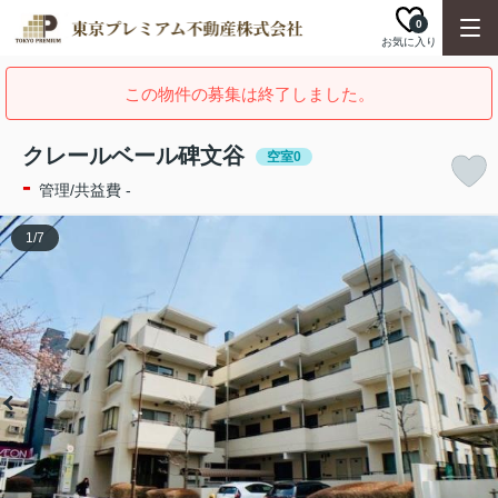
0
お気に入り
この物件の募集は終了しました。
クレールベール碑文谷
空室0
-
管理/共益費 -
1
/
7