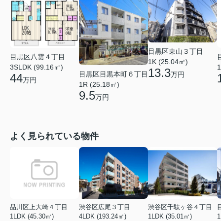
目黒区東山３丁目
目黒区八雲４丁目
1K (25.04㎡)
3SLDK (99.16㎡)
1
13.3
目黒区目黒本町６丁目
万円
44
万円
1R (25.18㎡)
9.5
万円
よく見られている物件
品川区上大崎４丁目
渋谷区広尾３丁目
渋谷区千駄ヶ谷４丁目
1LDK (45.30㎡)
4LDK (193.24㎡)
1LDK (35.01㎡)
1