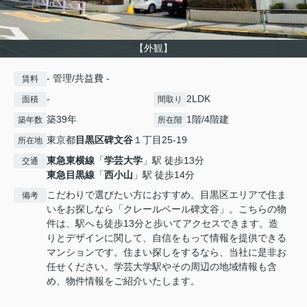
【外観】
- 管理/共益費 -
賃料
-
2LDK
面積
間取り
築39年
1階/4階建
築年数
所在階
東京都
目黒区
碑文谷
１丁目25-19
所在地
東急東横線
「
学芸大学
」駅 徒歩13分
交通
東急目黒線
「
西小山
」駅 徒歩14分
こだわりで選びたい方におすすめ。目黒区エリアで住ま
備考
いをお探しなら「クレールベール碑文谷」。こちらの物
件は、駅へも徒歩13分と歩いてアクセスできます。造
りとデザインに関して、自信をもって情報を提供できる
マンションです。住まい探しをするなら、当社に是非お
任せください。学芸大学駅やその周辺の地域情報も含
め、物件情報をご紹介いたします。